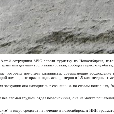
лтай сотрудники МЧС спасли туристку из Новосибирска, котор
 травмами девушку госпитализировали, сообщает пресс-служба ве
ые, которым помогали альпинисты, совершающие восхождение н
корой помощи, которая находилась примерно в 1,5 километров от м
мя эвакуации она находилась в сознании и, по словам пожарных, "
 нее сломан грудной отдел позвоночника, она не может пошевелит
такте" и ищут средства на лечение в новосибирском НИИ травма