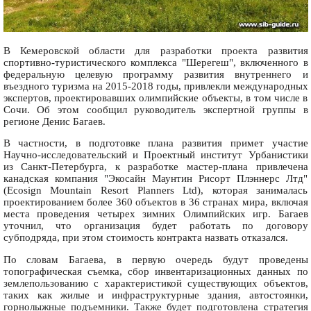
В Кемеровской области для разработки проекта развития
спортивно-туристического комплекса "Шерегеш", включенного в
федеральную целевую программу развития внутреннего и
въездного туризма на 2015-2018 годы, привлекли международных
экспертов, проектировавших олимпийские объекты, в том числе в
Сочи. Об этом сообщил руководитель экспертной группы в
регионе Денис Багаев.
В частности, в подготовке плана развития примет участие
Научно-исследовательский и Проектный институт Урбанистики
из Санкт-Петербурга, к разработке мастер-плана привлечена
канадская компания "Экосайн Маунтин Рисорт Плэннерс Лтд"
(Ecosign Mountain Resort Planners Ltd), которая занималась
проектированием более 360 объектов в 36 странах мира, включая
места проведения четырех зимних Олимпийских игр. Багаев
уточнил, что организация будет работать по договору
субподряда, при этом стоимость контракта назвать отказался.
По словам Багаева, в первую очередь будут проведены
топографическая съемка, сбор инвентаризационных данных по
землепользованию с характеристикой существующих объектов,
таких как жилые и инфраструктурные здания, автостоянки,
горнолыжные подъемники. Также будет подготовлена стратегия