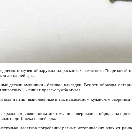
ведческого музея обнаружил на раскопках памятника "Березовый 
ков до нашей эры.
чные детали амуниции - бляшки, накладки. Все эти образцы матер
 животных", - пишет пресс-служба музея.
тных и птиц, выполненные в так называемом кулайском зверином с
акральным, священным местом, где совершались обряды на протяж
вплоть до II века нашей эры.
есколько десятков погребений разных исторических эпох от ранн