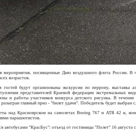
ся мероприятия, посвященные Дню воздушного флота России. В 
сех возрастов.
я гостей будут организованы экскурсии по перрону, выставка 
тупления представителей Краевой федерации экстремальных видо
ены и работы участников конкурса детского рисунка. В течение
 разыгран главный приз - "билет удачи". Победитель будет выбран 
леты над Красноярском на самолетах Boeing 767 и ATR 42 и, к
ниями парашютистов.
 автобусами "КрасБус": отъезд от гостиницы "Полет" 16 августа с 1