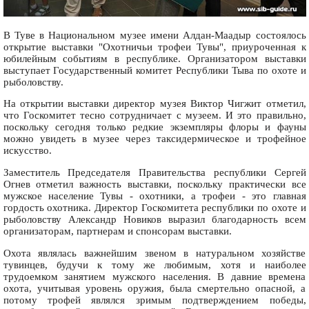
В Туве в Национальном музее имени Алдан-Маадыр состоялось
открытие выставки "Охотничьи трофеи Тувы", приуроченная к
юбилейным событиям в республике. Организатором выставки
выступает Государственный комитет Республики Тыва по охоте и
рыболовству.
На открытии выставки директор музея Виктор Чигжит отметил,
что Госкомитет тесно сотрудничает с музеем. И это правильно,
поскольку сегодня только редкие экземпляры флоры и фауны
можно увидеть в музее через таксидермическое и трофейное
искусство.
Заместитель Председателя Правительства республики Сергей
Огнев отметил важность выставки, поскольку практически все
мужское население Тувы - охотники, а трофеи - это главная
гордость охотника. Директор Госкомитета республики по охоте и
рыболовству Александр Новиков выразил благодарность всем
организаторам, партнерам и спонсорам выставки.
Охота являлась важнейшим звеном в натуральном хозяйстве
тувинцев, будучи к тому же любимым, хотя и наиболее
трудоемком занятием мужского населения. В давние времена
охота, учитывая уровень оружия, была смертельно опасной, а
потому трофей являлся зримым подтверждением победы,