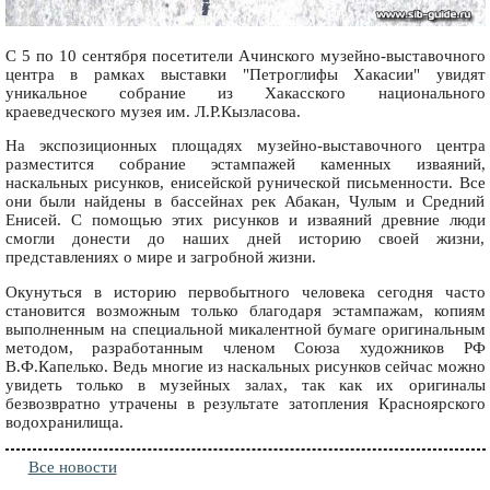
С 5 по 10 сентября посетители Ачинского музейно-выставочного
центра в рамках выставки "Петроглифы Хакасии" увидят
уникальное собрание из Хакасского национального
краеведческого музея им. Л.Р.Кызласова.
На экспозиционных площадях музейно-выставочного центра
разместится собрание эстампажей каменных изваяний,
наскальных рисунков, енисейской рунической письменности. Все
они были найдены в бассейнах рек Абакан, Чулым и Средний
Енисей. С помощью этих рисунков и изваяний древние люди
смогли донести до наших дней историю своей жизни,
представлениях о мире и загробной жизни.
Окунуться в историю первобытного человека сегодня часто
становится возможным только благодаря эстампажам, копиям
выполненным на специальной микалентной бумаге оригинальным
методом, разработанным членом Союза художников РФ
В.Ф.Капелько. Ведь многие из наскальных рисунков сейчас можно
увидеть только в музейных залах, так как их оригиналы
безвозвратно утрачены в результате затопления Красноярского
водохранилища.
Все новости