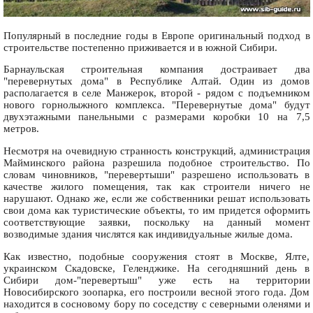
Популярный в последние годы в Европе оригинальный подход в
строительстве постепенно приживается и в южной Сибири.
Барнаульская строительная компания достраивает два
"перевернутых дома" в Республике Алтай. Один из домов
располагается в селе Манжерок, второй - рядом с подъемником
нового горнолыжного комплекса. "Перевернутые дома" будут
двухэтажными панельными с размерами коробки 10 на 7,5
метров.
Несмотря на очевидную странность конструкций, администрация
Майминского района разрешила подобное строительство. По
словам чиновников, "перевертыши" разрешено использовать в
качестве жилого помещения, так как строители ничего не
нарушают. Однако же, если же собственники решат использовать
свои дома как туристические объекты, то им придется оформить
соответствующие заявки, поскольку на данный момент
возводимые здания числятся как индивидуальные жилые дома.
Как известно, подобные сооружения стоят в Москве, Ялте,
украинском Скадовске, Геленджике. На сегодняшний день в
Сибири дом-"перевертыш" уже есть на территории
Новосибирского зоопарка, его построили весной этого года. Дом
находится в сосновому бору по соседству с северными оленями и