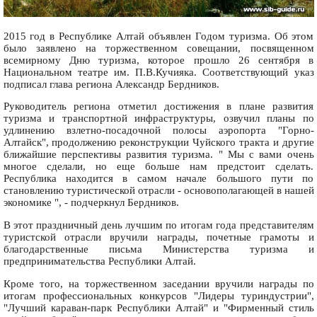
2015 год в Республике Алтай объявлен Годом туризма. Об этом
было заявлено на торжественном совещании, посвященном
всемирному Дню туризма, которое прошло 26 сентября в
Национальном театре им. П.В.Кучияка. Соответствующий указ
подписал глава региона Александр Бердников.
Руководитель региона отметил достижения в плане развития
туризма и транспортной инфраструктуры, озвучил планы по
удлинению взлетно-посадочной полосы аэропорта "Горно-
Алтайск", продолжению реконструкции Чуйского тракта и другие
ближайшие перспективы развития туризма. " Мы с вами очень
многое сделали, но еще больше нам предстоит сделать.
Республика находится в самом начале большого пути по
становлению туристической отрасли - основополагающей в нашей
экономике ", - подчеркнул Бердников.
В этот праздничный день лучшим по итогам года представителям
туристской отрасли вручили награды, почетные грамоты и
благодарственные письма Министерства туризма и
предпринимательства Республики Алтай.
Кроме того, на торжественном заседании вручили награды по
итогам профессиональных конкурсов "Лидеры туриндустрии",
"Лучший караван-парк Республики Алтай" и "Фирменный стиль