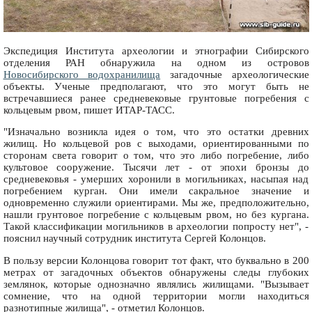
Экспедиция Института археологии и этнографии Сибирского
отделения РАН обнаружила на одном из островов
Новосибирского водохранилища
загадочные археологические
объекты. Ученые предполагают, что это могут быть не
встречавшиеся ранее средневековые грунтовые погребения с
кольцевым рвом, пишет ИТАР-ТАСС.
"Изначально возникла идея о том, что это остатки древних
жилищ. Но кольцевой ров с выходами, ориентированными по
сторонам света говорит о том, что это либо погребение, либо
культовое сооружение. Тысячи лет - от эпохи бронзы до
средневековья - умерших хоронили в могильниках, насыпая над
погребением курган. Они имели сакральное значение и
одновременно служили ориентирами. Мы же, предположительно,
нашли грунтовое погребение с кольцевым рвом, но без кургана.
Такой классификации могильников в археологии попросту нет", -
пояснил научный сотрудник института Сергей Колонцов.
В пользу версии Колонцова говорит тот факт, что буквально в 200
метрах от загадочных объектов обнаружены следы глубоких
землянок, которые однозначно являлись жилищами. "Вызывает
сомнение, что на одной территории могли находиться
разнотипные жилища", - отметил Колонцов.