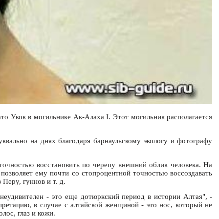
то Укок в могильнике Ак-Алаха I. Этот могильник располагается
уквально на днях благодаря барнаульскому экологу и фотографу
точностью восстановить по черепу внешний облик человека. На
о позволяет ему почти со стопроцентной точностью воссоздавать
Перу, гуннов и т. д.
неудивителен - это еще дотюркский период в истории Алтая", -
етацию, в случае с алтайской женщиной - это нос, который не
лос, глаз и кожи.