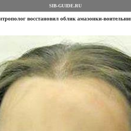
SIB-GUIDE.RU
трополог восстановил облик амазонки-воительни