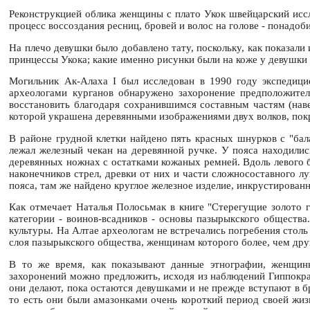
Реконструкцией облика женщины с плато Укок швейцарский иссл
процесс воссоздания ресниц, бровей и волос на голове - понадоб
На плечо девушки было добавлено тату, поскольку, как показали
принцессы Укока; какие именно рисунки были на коже у девушки 
Могильник Ак-Алаха I был исследован в 1990 году экспедици
археологами курганов обнаружено захоронение предположитель
восстановить благодаря сохранившимся составным частям (наве
которой украшена деревянными изображениями двух волков, покр
В районе грудной клетки найдено пять красных шнурков с "бал
лежал железный чекан на деревянной ручке. У пояса находилис
деревянных ножнах с остатками кожаных ремней. Вдоль левого б
наконечников стрел, древки от них и части сложносоставного л
пояса, там же найдено круглое железное изделие, инкрустирова
Как отмечает Наталья Полосьмак в книге "Стерегущие золото 
категории - воинов-всадников - основы пазырыкского общества
культуры. На Алтае археологам не встречались погребения стол
слоя пазырыкского общества, женщинам которого более, чем дру
В то же время, как показывают данные этнографии, женщины
захоронений можно предложить, исходя из наблюдений Гиппократа
они делают, пока остаются девушками и не прежде вступают в б
то есть они были амазонками очень короткий период своей жи