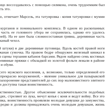
Лицо воссоздавалось с помощью силикона, очень трудоемким был
ть это.
о, отмечает Марсель, эта татуировка - копия татуировки с мумии
 курганов и поминального комплекса. В одном из раскопанных
часть ее головного убора не сохранилась, однако его удалось
ей). На ее шее была сложносоставная гривна, деревянная часть
жаный чехол.
4 штуки) и две деревянные пуговицы. Вдоль костей правой ноги
кожаная сумочка. На правом бедре обнаружен железный кинжал в
ы сцены терзания кабанов барсами. Рядом найдено семь костяных
ревянные пряжки с обкладкой из золотой фольги лежали в районе
 и обуви.
го мужского населения, а, возможно, только определенной его
 прекрасно вооруженной, - явление уникальное для пазырыкской
захоронение представителей до сих пор малоизвестного элитного
и доступна такая воинственность.
нственностью. Другое объяснение исключительности подобных
х, стреляют из лука, мечут копья с коня и ведут войну. Все это
ывка, воинственность проявляли молодые девушки до замужества,
ь редко и должны принадлежать очень молодым девушкам, жизнь