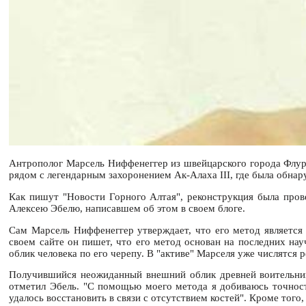
Антрополог Марсель Ниффенеггер из швейцарского города Флурли
рядом с легендарным захоронением Ак-Алаха III, где была обна
Как пишут "Новости Горного Алтая", реконструкция была прове
Алексею Эбелю, написавшем об этом в своем блоге.
Сам Марсель Ниффенеггер утверждает, что его метод является
своем сайте он пишет, что его метод основан на последних нау
облик человека по его черепу. В "активе" Марселя уже числятся
Получившийся неожиданный внешний облик древней воительницы,
отметил Эбель. "С помощью моего метода я добиваюсь точност
удалось восстановить в связи с отсутствием костей". Кроме того