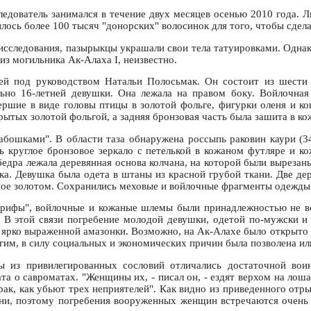
едователь занимался в течение двух месяцев осенью 2010 года. 
илось более 100 тысяч "донорских" волосинок для того, чтобы сдела
 исследования, пазырыкцы украшали свои тела татуировками. Однак
из могильника Ак-Алаха I, неизвестно.
ей под руководством Натальи Полосьмак. Он состоит из шести
но 16-летней девушки. Она лежала на правом боку. Войлочная 
ршие в виде головы птицы в золотой фольге, фигурки оленя и кон
ытых золотой фольгой, а задняя бронзовая часть была зашита в ко
абошками". В области таза обнаружена россыпь раковин каури (3
ь круглое бронзовое зеркало с петелькой в кожаном футляре и 
едра лежала деревянная основа колчана, на которой были вырезан
ука. Девушка была одета в штаны из красной грубой ткани. Две де
нное золотом. Сохранились меховые и войлочные фрагменты одежды
грифы", войлочные и кожаные шлемы были принадлежностью не все
. В этой связи погребение молодой девушки, одетой по-мужски и
ь ярко выраженной амазонки. Возможно, на Ак-Алахе было открыто 
гим, в силу социальных и экономических причин была позволена ил
 из привилегированных сословий отличались достаточной вои
 о савроматах. "Женщины их, - писал он, - ездят верхом на лошадя
рак, как убьют трех неприятелей". Как видно из приведенного отр
зни, поэтому погребения вооруженных женщин встречаются очен