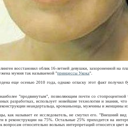
нген восстановил облик 16-летней девушки, захороненной на пла
ружена мумия так называемой "
принцессы Укока
".
дена еще осенью 2010 года, однако огласку этот факт получил б
 наиболее "продвинутым", позволяющим почти со стопроцентной 
чных разработках, использует новейшие технологии и знания, чт
 реконструкции неандертальца, кроманьонца, мужчины и женщины из 
 как называет ее исследователь, не смутил его. "Внешний вид 
и в реконструкции на 75%. Остальные 25% приходится на интерпр
, к вопросам относительно вольных интерпретаций относится цвет во