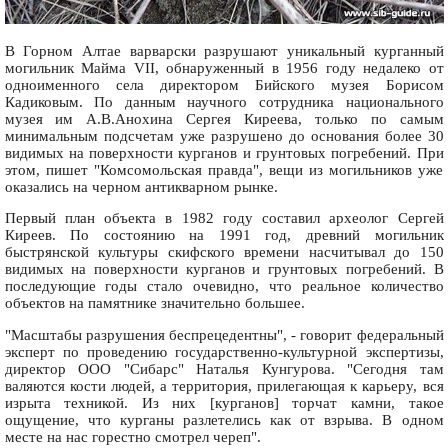
В Горном Алтае варварски разрушают уникальный курганный
могильник Майма VII, обнаруженный в 1956 году недалеко от
одноименного села директором Бийского музея Борисом
Кадиковым. По данным научного сотрудника национального
музея им А.В.Анохина Сергея Киреева, только по самым
минимальным подсчетам уже разрушено до основания более 30
видимых на поверхности курганов и грунтовых погребений. При
этом, пишет "Комсомольская правда", вещи из могильников уже
оказались на черном антикварном рынке.
Первый план объекта в 1982 году составил археолог Сергей
Киреев. По состоянию на 1991 год, древний могильник
быстрянской культуры скифского времени насчитывал до 150
видимых на поверхности курганов и грунтовых погребений. В
последующие годы стало очевидно, что реальное количество
объектов на памятнике значительно большее.
"Масштабы разрушения беспрецедентны", - говорит федеральный
эксперт по проведению государственно-культурной экспертизы,
директор ООО "Сибарс" Наталья Кунгурова. "Сегодня там
валяются кости людей, а территория, прилегающая к карьеру, вся
изрыта техникой. Из них [курганов] торчат камни, такое
ощущение, что курганы разлетелись как от взрыва. В одном
месте на нас горестно смотрел череп".