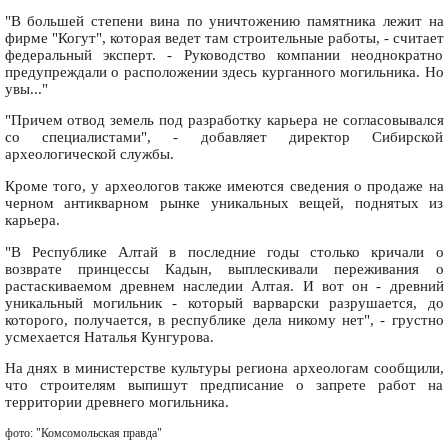
"В большей степени вина по уничтожению памятника лежит на
фирме "Когут", которая ведет там строительные работы, - считает
федеральный эксперт. - Руководство компании неоднократно
предупреждали о расположении здесь курганного могильника. Но
увы..."
"Причем отвод земель под разработку карьера не согласовывался
со специалистами", - добавляет директор Сибирской
археологической службы.
Кроме того, у археологов также имеются сведения о продаже на
черном антикварном рынке уникальных вещей, поднятых из
карьера.
"В Республике Алтай в последние годы столько кричали о
возврате принцессы Кадын, выплескивали переживания о
растаскиваемом древнем наследии Алтая. И вот он - древний
уникальный могильник - который варварски разрушается, до
которого, получается, в республике дела никому нет", - грустно
усмехается Наталья Кунгурова.
На днях в министерстве культуры региона археологам сообщили,
что строителям выпишут предписание о запрете работ на
территории древнего могильника.
фото: "Комсомольская правда"