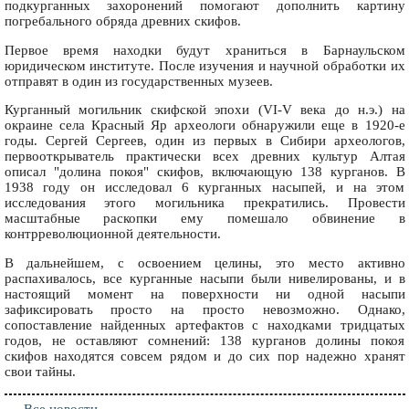
подкурганных захоронений помогают дополнить картину
погребального обряда древних скифов.
Первое время находки будут храниться в Барнаульском
юридическом институте. После изучения и научной обработки их
отправят в один из государственных музеев.
Курганный могильник скифской эпохи (VI-V века до н.э.) на
окраине села Красный Яр археологи обнаружили еще в 1920-е
годы. Сергей Сергеев, один из первых в Сибири археологов,
первооткрыватель практически всех древних культур Алтая
описал "долина покоя" скифов, включающую 138 курганов. В
1938 году он исследовал 6 курганных насыпей, и на этом
исследования этого могильника прекратились. Провести
масштабные раскопки ему помешало обвинение в
контрреволюционной деятельности.
В дальнейшем, с освоением целины, это место активно
распахивалось, все курганные насыпи были нивелированы, и в
настоящий момент на поверхности ни одной насыпи
зафиксировать просто на просто невозможно. Однако,
сопоставление найденных артефактов с находками тридцатых
годов, не оставляют сомнений: 138 курганов долины покоя
скифов находятся совсем рядом и до сих пор надежно хранят
свои тайны.
Все новости