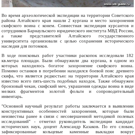
Во время археологической экспедиции на территории Советского
района Алтайского края нашли 2 кургана и место захоронения
скифского воина с конем. Совместная экспедиция курсантов и
сотрудников Барнаульского юридического института МВД России,
а также представителей Алтайского государственного
университета организовали с целью сохранения исторического
наследия для потомков.
В ходе поисковых работ участники раскопок исследовали 182
кв.метра площади. Были обнаружили два кургана, в одном из
которых находилось богатое захоронение скифского воина.
Помимо останков в погребении находился боевой пояс древнего
скифа, что является редкостью: на территории Алтайского края
известно всего пять-шесть подобных находок. Также обнаружен
бронзовый чекан, скифский меч, украшения одежды воина в виде
мелких фрагментов золотой фольги и сопроводительный
инвентарь.
"Основной научный результат работы заключается в выявлении
конструктивных особенностей захоронения, которые были
неизвестны ранее в связи с несовершенной методикой полевых
исследований" - отметил руководитель экспедиции кандидат
исторических наук, доцент Александр Казаков. По его словам,
зафиксированные кольцевые каменные выкладки вокруг