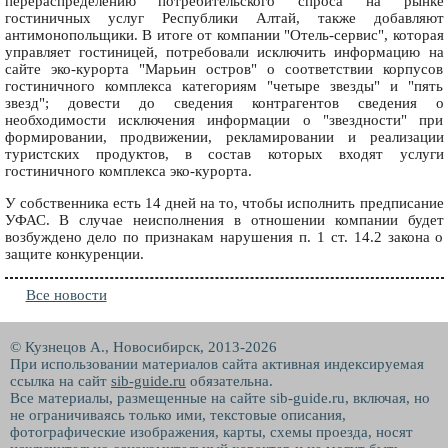
перераспределению потребительского спроса на рынке
гостиничных услуг Республики Алтай, также добавляют
антимонопольщики. В итоге от компании "Отель-сервис", которая
управляет гостиницей, потребовали исключить информацию на
сайте эко-курорта "Марьин остров" о соответствии корпусов
гостиничного комплекса категориям "четыре звезды" и "пять
звезд"; довести до сведения контрагентов сведения о
необходимости исключения информации о "звездности" при
формировании, продвижении, рекламировании и реализации
туристских продуктов, в состав которых входят услуги
гостиничного комплекса эко-курорта.
У собственника есть 14 дней на то, чтобы исполнить предписание
УФАС. В случае неисполнения в отношении компании будет
возбуждено дело по признакам нарушения п. 1 ст. 14.2 закона о
защите конкуренции.
Все новости
© Кузнецов А., Новосибирск, 2013-2026
При использовании материалов сайта активная индексируемая
ссылка на сайт
sib-guide.ru
обязательна.
Все материалы, размещенные на сайте sib-guide.ru, включая, но
не ограничиваясь только ими, текстовые описания,
фотографические изображения, карты, схемы проезда, носят