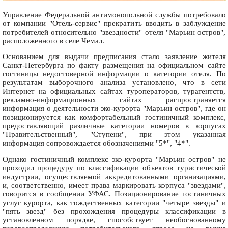
Управление Федеральной антимонопольной службы потребовало
от компании "Отель-сервис" прекратить вводить в заблуждение
потребителей относительно "звездности" отеля "Марьин остров",
расположенного в селе Чемал.
Основанием для выдачи предписания стало заявление жителя
Санкт-Петербурга по факту размещения на официальном сайте
гостиницы недостоверной информации о категории отеля. По
результатам выборочного анализа установлено, что в сети
Интернет на официальных сайтах туроператоров, турагентств,
рекламно-информационных сайтах распространяется
информация о деятельности эко-курорта "Марьин остров", где он
позиционируется как комфортабельный гостиничный комплекс,
предоставляющий различные категории номеров в корпусах
"Правительственный", "Ступени", при этом указанная
информация сопровождается обозначениями "5*", "4*".
Однако гостиничный комплекс эко-курорта "Марьин остров" не
проходил процедуру по классификации объектов туристической
индустрии, осуществляемой аккредитованными организациями,
и, соответственно, имеет права маркировать корпуса "звездами",
говорится в сообщении УФАС. Позиционирование гостиничных
услуг курорта, как тождественных категории "четыре звезды" и
"пять звезд" без прохождения процедуры классификации в
установленном порядке, способствует необоснованному