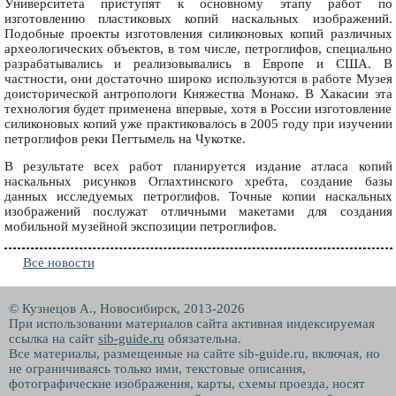
Университета приступят к основному этапу работ по
изготовлению пластиковых копий наскальных изображений.
Подобные проекты изготовления силиконовых копий различных
археологических объектов, в том числе, петроглифов, специально
разрабатывались и реализовывались в Европе и США. В
частности, они достаточно широко используются в работе Музея
доисторической антропологи Княжества Монако. В Хакасии эта
технология будет применена впервые, хотя в России изготовление
силиконовых копий уже практиковалось в 2005 году при изучении
петроглифов реки Пегтымель на Чукотке.
В результате всех работ планируется издание атласа копий
наскальных рисунков Оглахтинского хребта, создание базы
данных исследуемых петроглифов. Точные копии наскальных
изображений послужат отличными макетами для создания
мобильной музейной экспозиции петроглифов.
Все новости
© Кузнецов А., Новосибирск, 2013-2026
При использовании материалов сайта активная индексируемая
ссылка на сайт
sib-guide.ru
обязательна.
Все материалы, размещенные на сайте sib-guide.ru, включая, но
не ограничиваясь только ими, текстовые описания,
фотографические изображения, карты, схемы проезда, носят