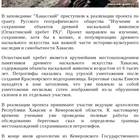
В заповеднике "Хакасский" приступили к реализации проекта по
гранту Русского географического общества "Изучение и
сохранение объектов древней наскальной живописи
(Оглахтинский хребет РХ)". Проект направлен на изучение,
сохранение, хотя бы в копиях, и популяризацию древнего
наскального искусства как важной части историко-культурного
наследия и самобытности Хакасии.
Оглахтинский хребет является крупнейшим местонахождением
памятников древнего наскального искусства Хакасии,
содержащим объекты наскальной живописи возрастом от 6 тысяч
лет. Петроглифы оказались под угрозой уничтожения после
создания Красноярского водохранилища. Береговые скалы Енисея
находятся в зоне затопления, что уже повлекло за собой
уничтожение несколько сотен изображений из-за обрушения
склонов и их отдельных участков.
В реализации проекта принимают участие ведущие археологии
Республики Хакасия и Кемеровской области. К настоящему
времени учеными уже проведены полевые работы по
обследованию береговых скал и определены границы
местонахождений сохранившихся петроглифов.
В конце июля археологии из Кемеровского Государственного