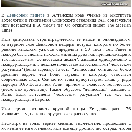
В
Денисовой пещере
в Алтайском крае ученые из Института
археологии и этнографии Сибирского отделения РАН обнаружили
иглу возрастом в 50 тысяч лет. Об открытии пишет The Siberian
Times.
Игла датирована стратиграфически: ее нашли в одиннадцатом
культурном слое Денисовой пещеры, возраст которого по более
ранним находкам удалось определить в 50 тысяч лет. Ранее в
пещере была сделана находка мизинца девочки, принадлежащей к
так называемым "денисовским людям", жившим одновременно с
неандертальцами, а позднее полностью вытесненными "человеком
разумным" (homo sapiens). То есть, "денисовцы" считаются более
древним видом, чем homo sapiens, к которому относятся
современные люди. Сейчас их гены присутствуют лишь у ряда
народов Юго-Восточной Азии, причем в следовых количествах
(несколько процентов). Таким образом, "денисовцы", жившие в
Азии, были вытеснены "человеком разумным" так же, как
неандертальцы в Европе.
Игла сделана из кости крупной птицы. Ее длина равна 76
миллиметрам, на конце орудия высверлено ушко.
Несмотря на годы, вернее сказать, тысячелетия, прошедшие с
момента ее изготовления, игла все еще достаточно острая, чтобы