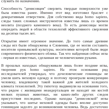
служить по назначению.
Способность "денисовцев" сверлить твердые поверхности уже
была известна ранее. Именно этот вид изготовил браслет с
декоративным отверстием. Для собственно вида homo sapiens,
следы таких сложных инструментов известны лишь со времен
неолита (позднего каменного века). То есть денисовцы могли
опередить людей в области технологий эффективного сверления
на десятки тысяч лет.
Открытие имеет огромное значение. До того самые древние
следы игл были обнаружены в Словении, где ее могли составить
носители ориньякской культуры, носителями которой были люди
современного физического облика. Так что найденная сейчас игла
- первая из известных, сделанная не человеческими руками.
В прошлых находках обнаруживали лишь более поздние иглы,
творения рук homo sapiens. На этом основании ряд
исследователей утверждал, что дочеловеческие гоминиды не
умели шить меховую одежду и поэтому проиграли конкуренцию
человеку, владевшему такой важной для жителей холодного
климата технологией. Эту гипотезу выдвинули на основании того,
что рядом с жилищами неандертальцев не находят ни костей
мелких пушных животных, ни каких-либо других следов
присутствия последних. Однако находка "денисовской" иглы
указывает, что шитье меховой одежды было вполне доступно
гоминидам задолго до возникновения человека. Ведь достаточно