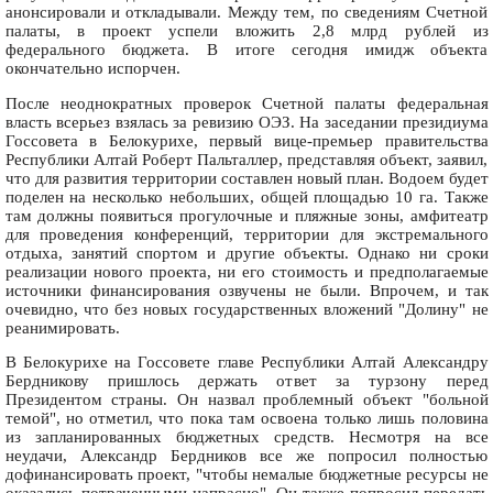
анонсировали и откладывали. Между тем, по сведениям Счетной
палаты, в проект успели вложить 2,8 млрд рублей из
федерального бюджета. В итоге сегодня имидж объекта
окончательно испорчен.
После неоднократных проверок Счетной палаты федеральная
власть всерьез взялась за ревизию ОЭЗ. На заседании президиума
Госсовета в Белокурихе, первый вице-премьер правительства
Республики Алтай Роберт Пальталлер, представляя объект, заявил,
что для развития территории составлен новый план. Водоем будет
поделен на несколько небольших, общей площадью 10 га. Также
там должны появиться прогулочные и пляжные зоны, амфитеатр
для проведения конференций, территории для экстремального
отдыха, занятий спортом и другие объекты. Однако ни сроки
реализации нового проекта, ни его стоимость и предполагаемые
источники финансирования озвучены не были. Впрочем, и так
очевидно, что без новых государственных вложений "Долину" не
реанимировать.
В Белокурихе на Госсовете главе Республики Алтай Александру
Бердникову пришлось держать ответ за турзону перед
Президентом страны. Он назвал проблемный объект "больной
темой", но отметил, что пока там освоена только лишь половина
из запланированных бюджетных средств. Несмотря на все
неудачи, Александр Бердников все же попросил полностью
дофинансировать проект, "чтобы немалые бюджетные ресурсы не