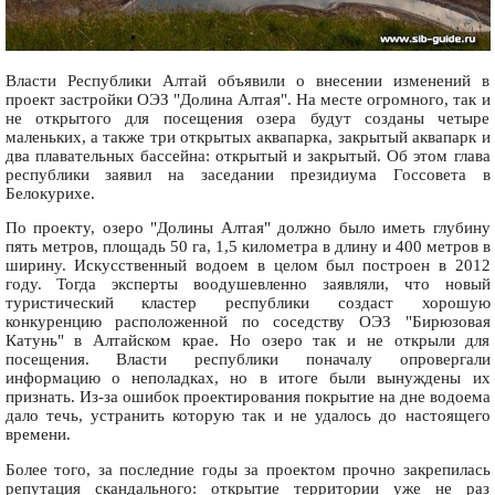
Власти Республики Алтай объявили о внесении изменений в
проект застройки ОЭЗ "Долина Алтая". На месте огромного, так и
не открытого для посещения озера будут созданы четыре
маленьких, а также три открытых аквапарка, закрытый аквапарк и
два плавательных бассейна: открытый и закрытый. Об этом глава
республики заявил на заседании президиума Госсовета в
Белокурихе.
По проекту, озеро "Долины Алтая" должно было иметь глубину
пять метров, площадь 50 га, 1,5 километра в длину и 400 метров в
ширину. Искусственный водоем в целом был построен в 2012
году. Тогда эксперты воодушевленно заявляли, что новый
туристический кластер республики создаст хорошую
конкуренцию расположенной по соседству ОЭЗ "Бирюзовая
Катунь" в Алтайском крае. Но озеро так и не открыли для
посещения. Власти республики поначалу опровергали
информацию о неполадках, но в итоге были вынуждены их
признать. Из-за ошибок проектирования покрытие на дне водоема
дало течь, устранить которую так и не удалось до настоящего
времени.
Более того, за последние годы за проектом прочно закрепилась
репутация скандального: открытие территории уже не раз