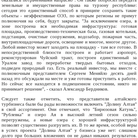
оказались потраченными напрасно". Он также попросил передать
земельные и имущественные права на турзону республике:
сегодня это единственный способ в принципе сохранить такие
объекты - неэффективные ОЭЗ, по которым регионы не примут
полномочия на себя, будут закрыты. "За исключением озера, в
зоне построена вся необходимая инфраструктура: готовая
площадка, производственно-техническая база, газовая котельная,
подстанция, очистные сооружения, водозабор, пожарная часть,
внутриплощадочные дороги, освещение и многое, многое другое.
Любой инвестор может заходить на площадку - там все готово. В
непосредственной близости построен и работает аэропорт,
реконструирован Чуйский тракт, построен единственный за
Уралом завод по переработке твердых бытовых отходов,
подведен природный газ. Есть реальный инвестор, мы вместе с
полномочным представителем Сергеем Меняйло десять дней
назад это обсуждали на месте и уже готовы приступить к работе.
Но сейчас все находится в подвешенном состоянии, никто не
принимает решение", - сказал Александр Бердников.
Следует также отметить, что представители алтайского
турбизнеса были бы рады возможности включить "Долину Алтая"
в свой ассортимент. Они отмечают, что "Бирюзовая Катунь",
"Рублевка" и озеро Ая в высокий летний сезон сильно
перегружены, а новые озера с хорошей инфраструктурой
позволят существенно разгрузить их. В то же время, особой веры
в успех проекта "Долина Алтая" у бизнеса уже нет: слишком
долго при больших вложениях он не давал никаких результатов.