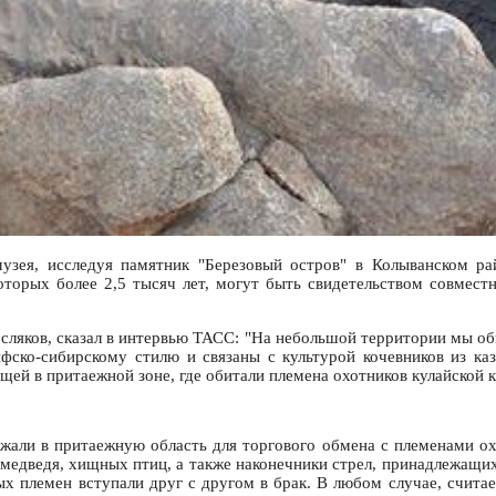
музея, исследуя памятник "Березовый остров" в Колыванском р
 которых более 2,5 тысяч лет, могут быть свидетельством совмес
осляков, сказал в интервью ТАСС: "На небольшой территории мы об
ифско-сибирскому стилю и связаны с культурой кочевников из ка
ещей в притаежной зоне, где обитали племена охотников кулайской 
жали в притаежную область для торгового обмена с племенами ох
 медведя, хищных птиц, а также наконечники стрел, принадлежащ
ых племен вступали друг с другом в брак. В любом случае, считае