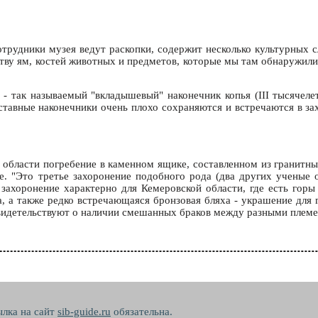
трудники музея ведут раскопки, содержит несколько культурных сл
честву ям, костей животных и предметов, которые мы там обнаруж
- так называемый "вкладышевый" наконечник копья (III тысячелети
авные наконечники очень плохо сохраняются и встречаются в зах
области погребение в каменном ящике, составленном из гранитных
е. "Это третье захоронение подобного рода (два других ученые 
 захоронение характерно для Кемеровской области, где есть гор
, а также редко встречающаяся бронзовая бляха - украшение для 
 свидетельствуют о наличии смешанных браков между разными плем
ылка на сайт
sib-guide.ru
обязательна.