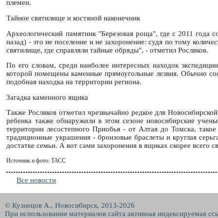
племен.
Тайное святилище и костяной наконечник
Археологический памятник "Березовая роща", где с 2011 года со
назад) - это не поселение и не захоронение: судя по тому коли
святилище, где справляли тайные обряды", - отметил Росляков.
По его словам, среди наиболее интересных находок экспедиции 
которой помещены каменные прямоугольные лезвия. Обычно сост
подобная находка на территории региона.
Загадка каменного ящика
Также Росляков отметил чрезвычайно редкое для Новосибирской 
ребенка также обнаружили в этом сезоне новосибирские учены
территории лесостепного Приобья - от Алтая до Томска, такое
традиционные украшения - бронзовые браслеты и круглая серьга
достатке семьи. А вот сами захоронения в ящиках скорее всего
Источник и фото: ТАСС
Все новости
© Кузнецов А., Новосибирск, 2013-2026
При использовании материалов сайта активная индексируемая сс