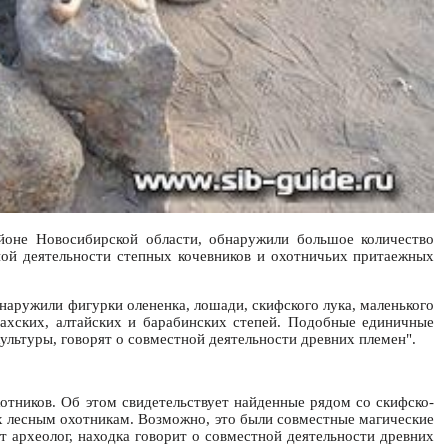
айоне Новосибирской области, обнаружили большое количество
тной деятельности степных кочевников и охотничьих притаежных
наружили фигурки олененка, лошади, скифского лука, маленького
захских, алтайских и барабинских степей. Подобные единичные
культуры, говорят о совместной деятельности древних племен".
отников. Об этом свидетельствует найденные рядом со скифско-
их лесным охотникам. Возможно, это были совместные магические
т археолог, находка говорит о совместной деятельности древних