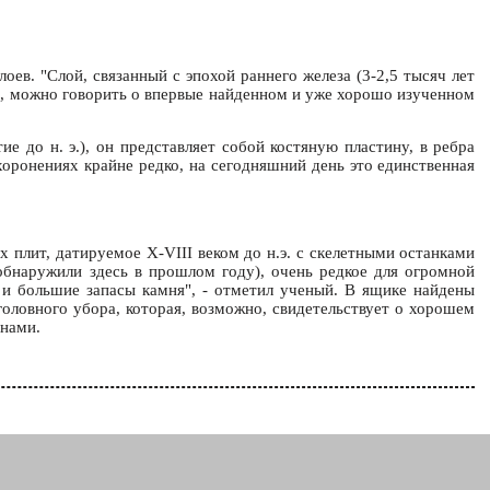
оев. "Слой, связанный с эпохой раннего железа (3-2,5 тысяч лет
или, можно говорить о впервые найденном и уже хорошо изученном
е до н. э.), он представляет собой костяную пластину, в ребра
оронениях крайне редко, на сегодняшний день это единственная
 плит, датируемое X-VIII веком до н.э. с скелетными останками
обнаружили здесь в прошлом году), очень редкое для огромной
ы и большие запасы камня", - отметил ученый. В ящике найдены
головного убора, которая, возможно, свидетельствует о хорошем
енами.