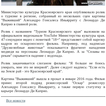
Министерство культуры Красноярского края опубликовало ролик
о туризме в регионе, собранный из нескольких сцен картины
"Выживший" Алехандро Гонсалеса Иньярриту с Леонардо Ди
Каприо в главной роли.
Ролик с названием "Туризм Красноярского края" выложили на
официальном видеоканале YouTube Министерства культуры края.
47-секундное видео с пометкой "18+" представляет собой нарезку
кадров из оскароносного фильма. Например, под надписью
"Дружелюбные животные" показывается фрагмент нападения
медведя на персонажа Леонардо Ди Каприо. А за "Сплавы по
рекам" скрывается падение с водопада.
Ролик заканчивается слоганом фильма: "Я больше не боюсь
умирать, мне это не впервой". Далее следует надпись: "Если есть
на Земле рай - это Красноярский край".
Картина "Выживший" вышла в прокат в январе 2016 года. Фильм
принес второй подряд режиссерский "Оскар" режиссеру
Алехандро Гонсалесу Иньярриту, а также первую статуэтку в
карьере Леонардо Ди Каприо.
Все новости