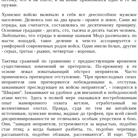
оружие.
Хуннское войско включало в себя все дееспособное мужское
население. Делилось оно на два крыла - правое и левое. Сами же
отряды, как считается, составлялись по десятичному принципу.
Основные градации - десять, сто, тысяча и десять тысяч человек.
Любопытно, что отряды в коннице шаньюя Модэ различались по
масти лошадей, такое деление в чем-то ассоциируется с
униформой современных родов войск. Одни имели белых, другие
- серых, третьи - рыжих, четвертые - вороных.
Тактика сражений по сравнению с предшествующим временем
существенных изменений не претерпела. По-прежнему в ее
основе лежал изматывающий обстрел неприятеля. Часто
применялось притворное отступление. "При превосходных силах
неприятеля они притворяются побежденными и, отступая,
заманивают преследующее их войско неприятеля", - говорится в
"Шицзин". Заманивают на удобное для внезапной и победоносной
атаки место. Здесь в полной мере оказывался востребованным
опыт маневренного охвата котлом, отработанный на
коллективных охотах. Правда, судя по тем же китайским
источникам, хуннские воины, жадные до трофеев, при всей своей
дисциплинированности не отличались особым упорством в бою.
Они, "завидев неприятеля, устремляются за корыстью, подобно
стае птиц; а когда бывают разбиты, то, подобно черепице,
рассыпаются, подобно облакам, рассеиваются". И еще: "При