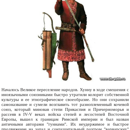
Началось Великое переселение народов. Хунну в ходе смешения с
иноязычными союзниками быстро утратили колорит собственной
культуры и ее этнографическое своеобразие. Но они сохранили
самоназвание и сумели возглавить тот разноплеменный кочевой
союз, который миновав степи Прикаспия и Причерноморья и
рассеяв в IV-V веках войска степей и лесостепей Восточной
Европы, вышел к границам Римской империи и был назван
античными авторами "гуннами". Их неудержимое и быстрое
продвижение на запад и сокрушительный разгром "варварских"