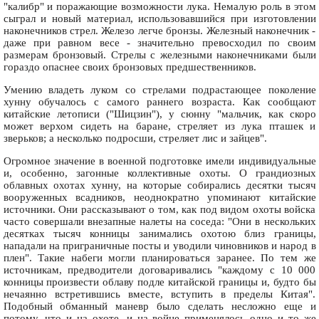
"калибр" и поражающие возможности лука. Немалую роль в этом
сыграл и новый материал, использовавшийся при изготовлении
наконечников стрел. Железо легче бронзы. Железный наконечник -
даже при равном весе - значительно превосходил по своим
размерам бронзовый. Стрелы с железными наконечниками были
гораздо опаснее своих бронзовых предшественников.
Умению владеть луком со стрелами подрастающее поколение
хунну обучалось с самого раннего возраста. Как сообщают
китайские летописи ("Шицзин"), у сюнну "мальчик, как скоро
может верхом сидеть на баране, стреляет из лука пташек и
зверьков; а несколько подросши, стреляет лис и зайцев".
Огромное значение в военной подготовке имели индивидуальные
и, особенно, загонные коллективные охоты. О грандиозных
облавных охотах хунну, на которые собирались десятки тысяч
вооруженных всадников, неоднократно упоминают китайские
источники. Они рассказывают о том, как под видом охоты войска
часто совершали внезапные налеты на соседа: "Они в нескольких
десятках тысяч конницы занимались охотою близ границы,
нападали на приграничные посты и уводили чиновников и народ в
плен". Такие набеги могли планироваться заранее. По тем же
источникам, предводители договаривались "каждому с 10 000
конницы произвести облаву подле китайской границы и, будто бы
нечаянно встретившись вместе, вступить в пределы Китая".
Подобный обманный маневр было сделать несложно еще и
потому, что и на охоте, и на войне применялось одно и то же