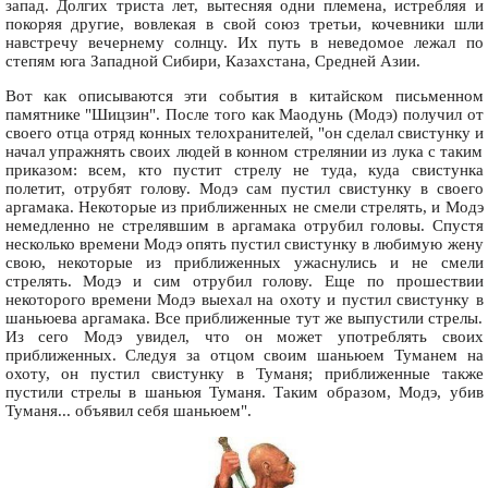
запад. Долгих триста лет, вытесняя одни племена, истребляя и
покоряя другие, вовлекая в свой союз третьи, кочевники шли
навстречу вечернему солнцу. Их путь в неведомое лежал по
степям юга Западной Сибири, Казахстана, Средней Азии.
Вот как описываются эти события в китайском письменном
памятнике "Шицзин". После того как Маодунь (Модэ) получил от
своего отца отряд конных телохранителей, "он сделал свистунку и
начал упражнять своих людей в конном стрелянии из лука с таким
приказом: всем, кто пустит стрелу не туда, куда свистунка
полетит, отрубят голову. Модэ сам пустил свистунку в своего
аргамака. Некоторые из приближенных не смели стрелять, и Модэ
немедленно не стрелявшим в аргамака отрубил головы. Спустя
несколько времени Модэ опять пустил свистунку в любимую жену
свою, некоторые из приближенных ужаснулись и не смели
стрелять. Модэ и сим отрубил голову. Еще по прошествии
некоторого времени Модэ выехал на охоту и пустил свистунку в
шаньюева аргамака. Все приближенные тут же выпустили стрелы.
Из сего Модэ увидел, что он может употреблять своих
приближенных. Следуя за отцом своим шаньюем Туманем на
охоту, он пустил свистунку в Туманя; приближенные также
пустили стрелы в шаньюя Туманя. Таким образом, Модэ, убив
Туманя... объявил себя шаньюем".