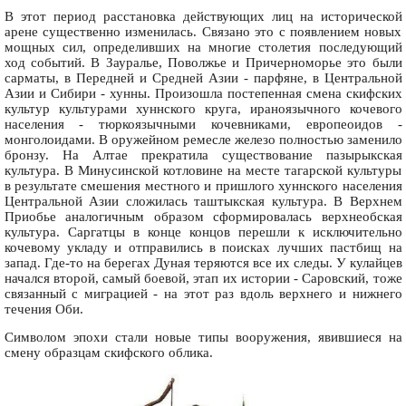
В этот период расстановка действующих лиц на исторической
арене существенно изменилась. Связано это с появлением новых
мощных сил, определивших на многие столетия последующий
ход событий. В Зауралье, Поволжье и Причерноморье это были
сарматы, в Передней и Средней Азии - парфяне, в Центральной
Азии и Сибири - хунны. Произошла постепенная смена скифских
культур культурами хуннского круга, ираноязычного кочевого
населения - тюркоязычными кочевниками, европеоидов -
монголоидами. В оружейном ремесле железо полностью заменило
бронзу. На Алтае прекратила существование пазырыкская
культура. В Минусинской котловине на месте тагарской культуры
в результате смешения местного и пришлого хуннского населения
Центральной Азии сложилась таштыкская культура. В Верхнем
Приобье аналогичным образом сформировалась верхнеобская
культура. Саргатцы в конце концов перешли к исключительно
кочевому укладу и отправились в поисках лучших пастбищ на
запад. Где-то на берегах Дуная теряются все их следы. У кулайцев
начался второй, самый боевой, этап их истории - Саровский, тоже
связанный с миграцией - на этот раз вдоль верхнего и нижнего
течения Оби.
Символом эпохи стали новые типы вооружения, явившиеся на
смену образцам скифского облика.