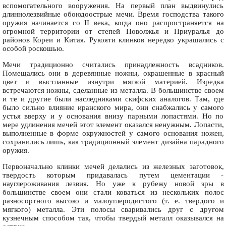
вспомогательного вооружения. На первый план выдвинулись
длиннолезвийные обоюдоострые мечи. Время господства такого
оружия начинается со II века, когда оно распространяется на
огромной территории от степей Поволжья и Приуралья до
районов Кореи и Китая. Рукояти клинков нередко украшались с
особой роскошью.
Мечи традиционно считались принадлежность всадников.
Помещались они в деревянные ножны, окрашенные в красный
цвет и выстланные изнутри мягкой материей. Изредка
встречаются ножны, сделанные из металла. В большинстве своем
и те и другие были наследниками скифских аналогов. Там, где
было сильно влияние иранского мира, они снабжались у самого
устья вверху и у основания внизу парными лопастями. Но по
мере удлинения мечей этот элемент оказался ненужным. Лопасти,
выполненные в форме окружностей у самого основания ножен,
сохранились лишь, как традиционный элемент дизайна парадного
оружия.
Первоначально клинки мечей делались из железных заготовок,
твердость которым придавалась путем цементации -
науглероживания лезвия. Но уже к рубежу новой эры в
большинстве своем они стали коваться из нескольких полос
разносортного высоко и малоуглеродистого (т. е. твердого и
мягкого) металла. Эти полосы сваривались друг с другом
кузнечным способом так, чтобы твердый металл оказывался на