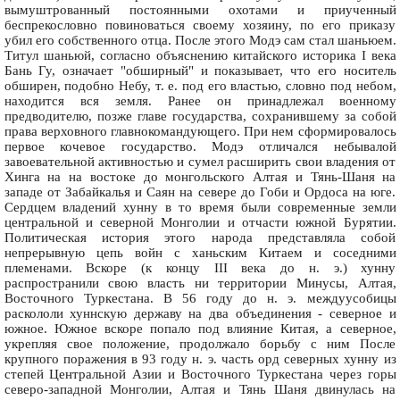
вымуштрованный постоянными охотами и приученный
беспрекословно повиноваться своему хозяину, по его приказу
убил его собственного отца. После этого Модэ сам стал шаньюем.
Титул шаньюй, согласно объяснению китайского историка I века
Бань Гу, означает "обширный" и показывает, что его носитель
обширен, подобно Небу, т. е. под его властью, словно под небом,
находится вся земля. Ранее он принадлежал военному
предводителю, позже главе государства, сохранившему за собой
права верховного главнокомандующего. При нем сформировалось
первое кочевое государство. Модэ отличался небывалой
завоевательной активностью и сумел расширить свои владения от
Хинга на на востоке до монгольского Алтая и Тянь-Шаня на
западе от Забайкалья и Саян на севере до Гоби и Ордоса на юге.
Сердцем владений хунну в то время были современные земли
центральной и северной Монголии и отчасти южной Бурятии.
Политическая история этого народа представляла собой
непрерывную цепь войн с ханьским Китаем и соседними
племенами. Вскоре (к концу III века до н. э.) хунну
распространили свою власть ни территории Минусы, Алтая,
Восточного Туркестана. В 56 году до н. э. междуусобицы
раскололи хуннскую державу на два объединения - северное и
южное. Южное вскоре попало под влияние Китая, а северное,
укрепляя свое положение, продолжало борьбу с ним После
крупного поражения в 93 году н. э. часть орд северных хунну из
степей Центральной Азии и Восточного Туркестана через горы
северо-западной Монголии, Алтая и Тянь Шаня двинулась на