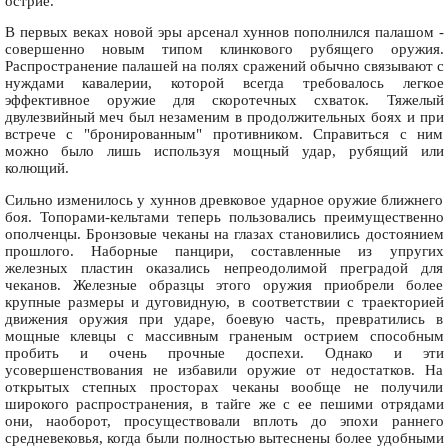
острие.
В первых веках новой эры арсенал хуннов пополнился палашом -
совершенно новым типом клинкового рубящего оружия.
Распространение палашей на полях сражений обычно связывают с
нуждами кавалерии, которой всегда требовалось легкое
эффективное оружие для скоротечных схваток. Тяжелый
двулезвийный меч был незаменим в продолжительных боях и при
встрече с "бронированным" противником. Справиться с ним
можно было лишь используя мощный удар, рубящий или
колющий.
Сильно изменилось у хуннов древковое ударное оружие ближнего
боя. Топорами-кельтами теперь пользовались преимущественно
ополченцы. Бронзовые чеканы на глазах становились достоянием
прошлого. Наборные панцири, составленные из упругих
железных пластин оказались непреодолимой преградой для
чеканов. Железные образцы этого оружия приобрели более
крупные размеры и дуговидную, в соответствии с траекторией
движения оружия при ударе, боевую часть, превратились в
мощные клевцы с массивным граненым острием способным
пробить и очень прочные доспехи. Однако и эти
усовершенствования не избавили оружие от недостатков. На
открытых степных просторах чеканы вообще не получили
широкого распространения, в тайге же с ее пешими отрядами
они, наоборот, просуществовали вплоть до эпохи раннего
средневековья, когда были полностью вытеснены более удобными