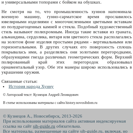
и универсальными топорами с бойком на обушках.
Не смотря на то, что промышленность хуннов напоминала
военную машину, гунно-сарматское время прославилось
ювелирными изделиями с многочисленными цветными вставкам
из полудрагоценных камней и стекла. Подобный художественный
стиль называют полихромным. Иногда такие вставки из граната,
альмандина, сердолика, янтаря или цветного стекла располагались
на золотом фоне изделия простыми рядами - вертикальными или
горизонтальными. В других случаях его поверхность сплошь
покрывалась ими, а разделялись они золотыми перегородками,
образующими гнезда различных геометрических форм. Верхний
полированный край этих перегородок образовывал
орнаментальный узор. Обе эти манеры широко использовались в
украшении оружия.
Связанные статьи:
История народа Хунну
© Авторский текст: Кузнецов Андрей Леонидович
В статье использованы материалы с сайта history.novosibdom.ru
© Кузнецов А., Новосибирск, 2013-2026
При использовании материалов сайта активная индексируемая
ссылка на сайт
sib-guide.ru
обязательна.
Все материалы, размещенные на сайте sib-guide.ru, включая, но