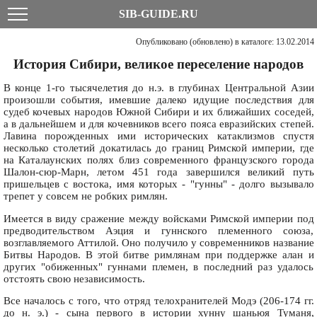
SIB-GUIDE.RU
Опубликовано (обновлено) в каталоге: 13.02.2014
История Сибири, великое переселение народов
В конце 1-го тысячелетия до н.э. в глубинах Центральной Азии
произошли события, имевшие далеко идущие последствия для
судеб кочевых народов Южной Сибири и их ближайших соседей,
а в дальнейшем и для кочевников всего пояса евразийских степей.
Лавина порожденных ими исторических катаклизмов спустя
несколько столетий докатилась до границ Римской империи, где
на Каталаунских полях близ современного французского города
Шалон-сюр-Марн, летом 451 года завершился великий путь
пришельцев с востока, имя которых - "гунны" - долго вызывало
трепет у совсем не робких римлян.
Имеется в виду сражение между войсками Римской империи под
предводительством Аэция и гуннского племенного союза,
возглавляемого Аттилой. Оно получило у современников название
Битвы Народов. В этой битве римлянам при поддержке алан и
других "обиженных" гуннами племен, в последний раз удалось
отстоять свою независимость.
Все началось с того, что отряд телохранителей Модэ (206-174 гг.
до н. э.) - сына первого в истории хунну шаньюя Туманя,