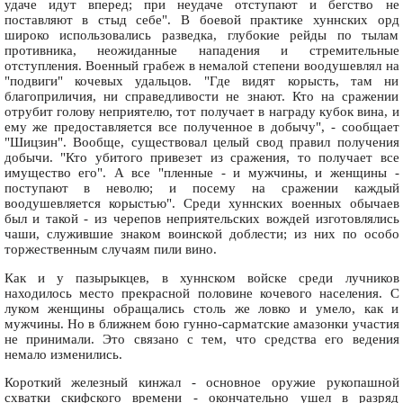
удаче идут вперед; при неудаче отступают и бегство не
поставляют в стыд себе". В боевой практике хуннских орд
широко использовались разведка, глубокие рейды по тылам
противника, неожиданные нападения и стремительные
отступления. Военный грабеж в немалой степени воодушевлял на
"подвиги" кочевых удальцов. "Где видят корысть, там ни
благоприличия, ни справедливости не знают. Кто на сражении
отрубит голову неприятелю, тот получает в награду кубок вина, и
ему же предоставляется все полученное в добычу", - сообщает
"Шицзин". Вообще, существовал целый свод правил получения
добычи. "Кто убитого привезет из сражения, то получает все
имущество его". А все "пленные - и мужчины, и женщины -
поступают в неволю; и посему на сражении каждый
воодушевляется корыстью". Среди хуннских военных обычаев
был и такой - из черепов неприятельских вождей изготовлялись
чаши, служившие знаком воинской доблести; из них по особо
торжественным случаям пили вино.
Как и у пазырыкцев, в хуннском войске среди лучников
находилось место прекрасной половине кочевого населения. С
луком женщины обращались столь же ловко и умело, как и
мужчины. Но в ближнем бою гунно-сарматские амазонки участия
не принимали. Это связано с тем, что средства его ведения
немало изменились.
Короткий железный кинжал - основное оружие рукопашной
схватки скифского времени - окончательно ушел в разряд