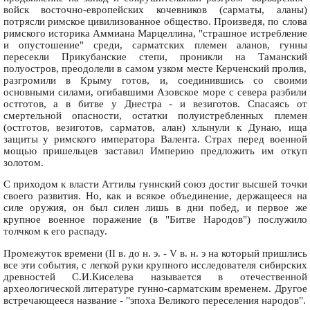
войск восточно-европейских кочевников (сарматы, аланы)
потрясли римское цивилизованное общество. Произведя, по слова
римского историка Аммиана Марцеллина, "страшное истребление
и опустошение" среди, сарматских племен аланов, гунны
пересекли Прикубанские степи, проникли на Таманский
полуостров, преодолели в самом узком месте Керченский пролив,
разгромили в Крыму готов, и, соединившись со своими
основными силами, огибавшими Азовское море с севера разбили
остготов, а в битве у Днестра - и везиготов. Спасаясь от
смертельной опасности, остатки полуистребленных племен
(остготов, везиготов, сарматов, алан) хлынули к Дунаю, ища
защиты у римского императора Валента. Страх перед военной
мощью пришельцев заставил Империю предложить им откуп
золотом.
С приходом к власти Аттилы гуннский союз достиг высшей точки
своего развития. Но, как и всякое объединение, держащееся на
силе оружия, он был силен лишь в дни побед, и первое же
крупное военное поражение (в "Битве Народов") послужило
толчком к его распаду.
Промежуток времени (II в. до н. э. - V в. н. э на который пришлись
все эти события, с легкой руки крупного исследователя сибирских
древностей С.И.Киселева называется в отечественной
археологической литературе гунно-сарматским временем. Другое
встречающееся название - "эпоха Великого переселения народов".