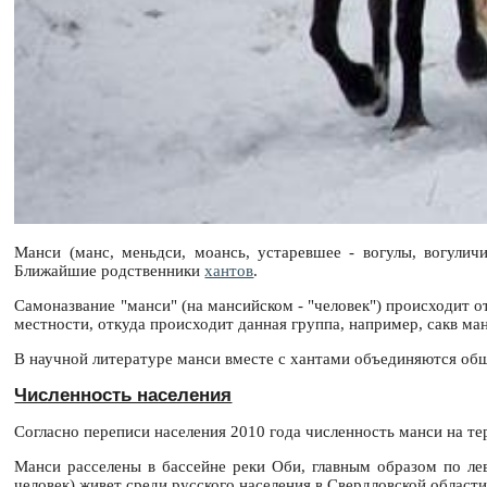
Манси (манс, меньдси, моансь, устаревшее - вогулы, вогули
Ближайшие родственники
хантов
.
Самоназвание "манси" (на мансийском - "человек") происходит 
местности, откуда происходит данная группа, например, сакв ма
В научной литературе манси вместе с хантами объединяются об
Численность населения
Согласно переписи населения 2010 года численность манси на т
Манси расселены в бассейне реки Оби, главным образом по лев
человек) живет среди русского населения в Свердловской области