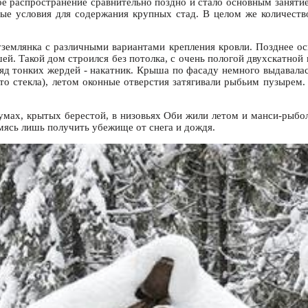
е распространение сравнительно поздно и стало основным заняти
ные условия для содержания крупных стад. В целом же количеств
землянка с различными вариантами крепления кровли. Позднее о
шей. Такой дом строился без потолка, с очень пологой двухскатн
д тонких жердей - накатник. Крыша по фасаду немного выдавалас
сто стекла), летом оконные отверстия затягивали рыбьим пузырем
умах, крытых берестой, в низовьях Оби жили летом и манси-рыбол
емясь лишь получить убежище от снега и дождя.