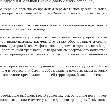
Зауралья и Западной Сибири (около 2 тысяч лет до н.э.).
 Венгерские племена со временем переместились далеко на запад,
, на притоках Камы и Печоры (Вишера, Колва и др.), на Тавде и
ляться на север, ассимилируя и вытесняя аборигенов-уральцев, а
ничили с ними с юго-запада.
еского развития уральцев был значительно ниже угорского и не
 от ирано-язычных племен. Это стало обоснованием дуально-
основу фратрии Мось, мифическим предком которой являлся Мир-
с аборигенами-уральцами, был другой сын верховного божества -
ы могли принадлежать только к противоположной по отношению к
 из которых оказали вооруженное сопротивление русским. После
ном итоге все они были преобразованы в волости, главы которых
ка последние преобладали на всей территории. Манси постепенно
преобладало рыболовство. В верховьях рек основным источником
ушного зверя также имеет у манси давнюю традицию. Рыбу манси