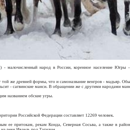
чи) - малочисленный народ в России, коренное население Югр
от той же древней формы, что и самоназвание венгров - мадьяр. О
ньсит - сагвинские манси. В обращении же с другими народами ман
щим названием обские угры.
ерритории Российской Федерации составляет 12269 человек.
ым ее притокам, рекам Конда, Северная Сосьва, а также в райо
 на реке Ивдель под Тагилом.