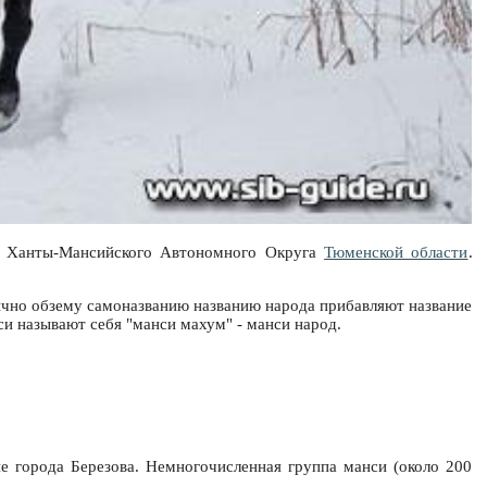
ы - Ханты-Мансийского Автономного Округа
Тюменской области
.
бычно обзему самоназванию названию народа прибавляют название
си называют себя "манси махум" - манси народ.
не города Березова. Немногочисленная группа манси (около 200