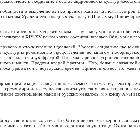
ских племен, входивших в состав андроновских культур лесостепья 
й общности и выделение из нее предков хантов, манси и венгров.
на южном Урале и его западных склонах, в Прикамье, Припечорье
сле, татарских племен, затем коми и русских, манси стали пересе
результате к XIV-XV векам ханты достигли низовьев Оби, манси гра
 привело к столкновению идеологий. Уровень социально-экономич
е культурно-религиозные представления во многом почерпнутые
о состояло из двух фратрий. Потомки древних угров составили 
нтов и манси. Предком второй фратрии - Пор, больше связанной 
шегося уральцами с доугорских времен. Примечательно, что жен
рная организация в лице так называемых "княжеств", некоторые
е время мирилась с существованием угорских княжеств, но в конеч
ленное соотношение манси и русских менялось, и к концу XVII ве
боловство и оленеводство. На Оби и в низовьях Северной Сосьвы 
ение имела охота на боровую и водоплавающую птицу. Охота на п