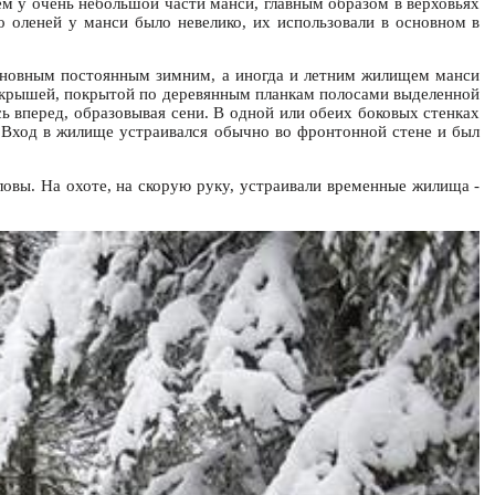
ем у очень небольшой части манси, главным образом в верховьях
о оленей у манси было невелико, их использовали в основном в
сновным постоянным зимним, а иногда и летним жилищем манси
ой крышей, покрытой по деревянным планкам полосами выделенной
ь вперед, образовывая сени. В одной или обеих боковых стенках
. Вход в жилище устраивался обычно во фронтонной стене и был
овы. На охоте, на скорую руку, устраивали временные жилища -