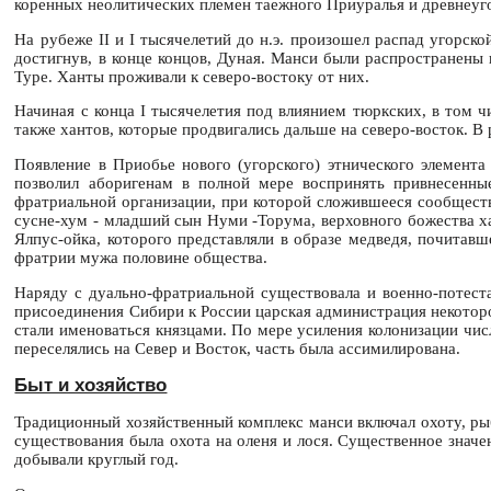
коренных неолитических племен таежного Приуралья и древнеугор
На рубеже II и I тысячелетий до н.э. произошел распад угорско
достигнув, в конце концов, Дуная. Манси были распространены 
Туре. Ханты проживали к северо-востоку от них.
Начиная с конца I тысячелетия под влиянием тюркских, в том чи
также хантов, которые продвигались дальше на северо-восток. В 
Появление в Приобье нового (угорского) этнического элемента
позволил аборигенам в полной мере воспринять привнесенны
фратриальной организации, при которой сложившееся сообществ
сусне-хум - младший сын Нуми -Торума, верховного божества ха
Ялпус-ойка, которого представляли в образе медведя, почитав
фратрии мужа половине общества.
Наряду с дуально-фратриальной существовала и военно-потеста
присоединения Сибири к России царская администрация некоторо
стали именоваться князцами. По мере усиления колонизации чис
переселялись на Север и Восток, часть была ассимилирована.
Быт и хозяйство
Традиционный хозяйственный комплекс манси включал охоту, ры
существования была охота на оленя и лося. Существенное знач
добывали круглый год.