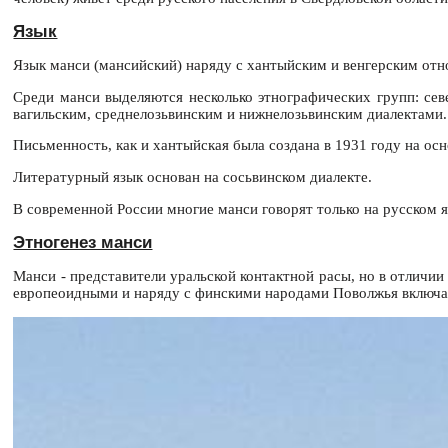
Язык
Язык манси (мансийский) наряду с хантыйским и венгерским отн
Среди манси выделяются несколько этнографических групп: сев
вагильским, среднелозьвинским и нижнелозьвинским диалектами
Письменность, как и хантыйская была создана в 1931 году на ос
Литературный язык основан на сосьвинском диалекте.
В современной России многие манси говорят только на русском
Этногенез манси
Манси - представители уральской контактной расы, но в отличии
европеоидными и наряду с финскими народами Поволжья включа