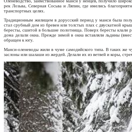
Оленеводство, заимствованное манси у ненцев, получило широко
рек Лозьва, Северная Сосьва и Ляпин, где имелись благоприят
транспортных целях.
Традиционным жилищем в дорусский период у манси была полу
стал срубный дом из бревен или толстых плах с двускатной кры
бересты, сшитой в большие полотнища. Поверх бересты клали ря
дома делали окна. Прежде зимой в окна вставляли льдины (вме
обращен к югу.
Манси-оленеводы жили в чуме самодийского типа. В таких же ч
заслоны или шалаши из жердей. Делали их из ветвей и коры, стр