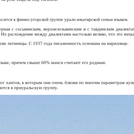
осится к финно-угорской группе урало-юкагирской семьи языков.
ерная с сосьвинским, верхнелозьвинским и с тавдинским диалекта
. Но расхождение между диалектами настолько велико, что это ме
нове латиницы. С 1937 года письменность основана на кириллице.
 языке, причем свыше 60% манси считают его родным.
 от хантов, к которым они очень близки по многим параметрам кул
ются в приуральскую группу.