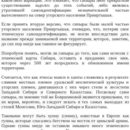
какой-либо вариации. Это означает, что сипыры либо прекратили
существование задолго до этих событий, либо являлись
утратившей самоидентификацию незначительной частью
вытесненного на север угорского населения Прииртышья.
Если принять вторую версию, что сипыры были малой частью
угорского населения Прииртышья, очевидно, что, потеряв свое
этническую самоидентификацию, не могли впоследствии дать
название прежде занимаемой ими территории, которое, заметим,
до сих пор нигде как таковое не фигурирует.
Попробуем понять, могли ли сипыры до того, как сами исчезли с
этнической карты Сибири, оставить в преданиях свое имя,
которое через 500 лет возродилось в обновленном имени
территории.
Считается, что как этносы манси и ханты сложились в результате
слияния местных племен уральской неолитической культуры и
угорских племен, двигавшихся с юга через степи и лесостепи
Западной Сибири и Северного Казахстана. Поскольку сами
сипыры, по мнению той же Бояршиновой являются пришлыми, то
их корни, вероятно, и следует искать в тех самых выходцах из
степей Монголии, Юго-Западной Сибири и Казахстана.
Таковыми могут быть хунну (сюнну), известные в Европе как
гунны, которые спасались бегством на восток от циньской армии.
Однако гунны нигде не оставили никакого иного этнического