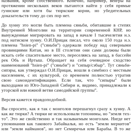
названия, кроме собственного. Конечно, например, венгры на
протяжении нескольких веков пытаются найти у себя прямые
гуннские или хотя бы тюркские корни, но убедительных
доказательств тому до сих пор нет.
До хунну это могли быть племена сяньби, обитавшие в степях
Внутренней Монголии на территории современной КНР, но
вынужденные мигрировать на запад в начале I тысячелетия н.э.
под натиском хунну. О.И.Прицак писал, что около 150 года н.э.
племена "hsien-pi" ("сяньби") одержали победу над северными
провинциями Китая, но в III столетии они сами должны были
искать себе спасительное место, переселяясь на запад, в бассейн
рек Обь и Иртыш. Обращает на себя очевидное сходство
наименований "hsien-pi" ("сяньби") и "сипыр/сэбыр". Тут сяньби-
сипэры, как утверждал О.И.Прицак, вошли в симбиоз с местным
населением, с их культурой, со временем полностью утратив
свою самоидентификацию. Если так, что "сипыры" были
выходцами из Юго-Западной Сибири и, видимо, принадлежали к
угорской или южной ветви самодийской группы".
Версия кажется правдоподобной.
Вы спросите, как я так с монголов перешагнул сразу к хунну. А
как же тюрки? А тюрки не использовали топонимы, но "земля тех-
то". Это же свойственно и так называемым монголам. Нигде нет
упоминания как такового Забайкалья, но есть "земли меркитов"
или "земли найманов", но нет Семиречья илм Барабы. В то же