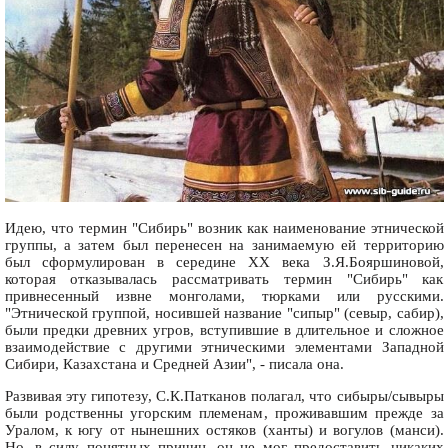
Идею, что термин "Сибирь" возник как наименование этнической
группы, а затем был перенесен на занимаемую ей территорию
был сформулирован в середине XX века З.Я.Бояршиновой,
которая отказывалась рассматривать термин "Сибирь" как
привнесенный извне монголами, тюрками или русскими.
"Этнической группой, носившей название "сипыр" (севыр, сабир),
были предки древних угров, вступившие в длительное и сложное
взаимодействие с другими этническими элементами Западной
Сибири, Казахстана и Средней Азии", - писала она.
Развивая эту гипотезу, С.К.Патканов полагал, что сибыры/сывыры
были родственны угорским племенам, проживавшим прежде за
Уралом, к югу от нынешних остяков (ханты) и вогулов (манси).
Но, в силу понятных причин, он не мог предоставить никаких