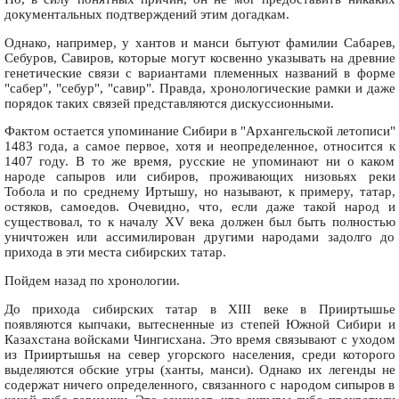
документальных подтверждений этим догадкам.
Однако, например, у хантов и манси бытуют фамилии Сабарев,
Себуров, Савиров, которые могут косвенно указывать на древние
генетические связи с вариантами племенных названий в форме
"сабер", "себур", "савир". Правда, хронологические рамки и даже
порядок таких связей представляются дискуссионными.
Фактом остается упоминание Сибири в "Архангельской летописи"
1483 года, а самое первое, хотя и неопределенное, относится к
1407 году. В то же время, русские не упоминают ни о каком
народе сапыров или сибиров, проживающих низовьях реки
Тобола и по среднему Иртышу, но называют, к примеру, татар,
остяков, самоедов. Очевидно, что, если даже такой народ и
существовал, то к началу XV века должен был быть полностью
уничтожен или ассимилирован другими народами задолго до
прихода в эти места сибирских татар.
Пойдем назад по хронологии.
До прихода сибирских татар в XIII веке в Прииртышье
появляются кыпчаки, вытесненные из степей Южной Сибири и
Казахстана войсками Чингисхана. Это время связывают с уходом
из Прииртышья на север угорского населения, среди которого
выделяются обские угры (ханты, манси). Однако их легенды не
содержат ничего определенного, связанного с народом сипыров в