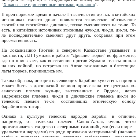
"
Хакасы - не единственные потомки динлинов
".
В предтюркское время в начале I тысячелетия до н.э. в китайских
источниках вместо ди-ли появляется этническое обозначение
гяогюй или гяогюйские динлины, позже сменившееся на те-ле. То
есть, в китайских источниках этнонимы жун-ди, чи-ди, ди-ли, те-
ле последовательно сменяют друг друга, сохраняя при этом
преемственность.
На локализацию Гяогюй в северном Казахстане указывает, в
частности, Л.Н.Гумилев в работе "Древние тюрки" во фрагменте,
где он описывает, как восставшие против Жужани телесы пошли
на них войной, но встретив на Алтае закованных в блестящие
латы тюрков, подчинились им.
Таким образом, история населяющих Барабинскую степь народов
может быть в дотюркский период прослежена от центрально-
азиатских племен жун-ди, вытесненных с Ордоса, через
андроновские племена чи-ди и динлинские племена ди-ли до
телеских племен те-ле, составивших этническую основу
барабинских татар.
Однако в культуре телеских народов Барабы, в отличие,
например, от телеских племен Саяно-Алтая, очень четко
прослеживается сходство с северными самодийцами (если шире –
уральскими народами) по ряду признаков материальной (наличие