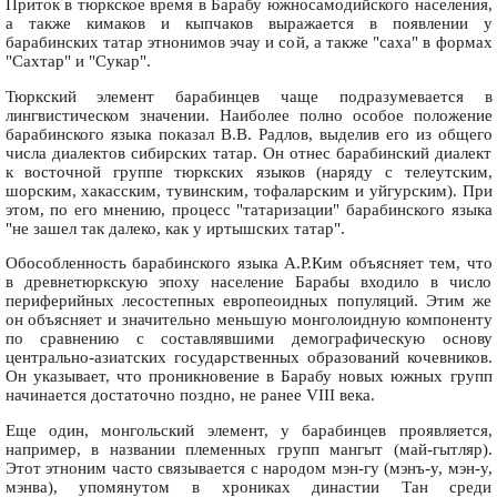
Приток в тюркское время в Барабу южносамодийского населения,
а также кимаков и кыпчаков выражается в появлении у
барабинских татар этнонимов эчау и сой, а также "саха" в формах
"Сахтар" и "Сукар".
Тюркский элемент барабинцев чаще подразумевается в
лингвистическом значении. Наиболее полно особое положение
барабинского языка показал В.В. Радлов, выделив его из общего
числа диалектов сибирских татар. Он отнес барабинский диалект
к восточной группе тюркских языков (наряду с телеутским,
шорским, хакасским, тувинским, тофаларским и уйгурским). При
этом, по его мнению, процесс "татаризации" барабинского языка
"не зашел так далеко, как у иртышских татар".
Обособленность барабинского языка А.Р.Ким объясняет тем, что
в древнетюркскую эпоху население Барабы входило в число
периферийных лесостепных европеоидных популяций. Этим же
он объясняет и значительно меньшую монголоидную компоненту
по сравнению с составлявшими демографическую основу
центрально-азиатских государственных образований кочевников.
Он указывает, что проникновение в Барабу новых южных групп
начинается достаточно поздно, не ранее VIII века.
Еще один, монгольский элемент, у барабинцев проявляется,
например, в названии племенных групп мангыт (май-гытляр).
Этот этноним часто связывается с народом мэн-гу (мэнъ-у, мэн-у,
мэнва), упомянутом в хрониках династии Тан среди