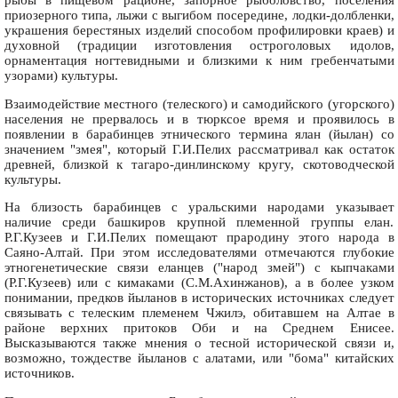
рыбы в пищевом рационе, запорное рыболовство, поселения
приозерного типа, лыжи с выгибом посередине, лодки-долбленки,
украшения берестяных изделий способом профилировки краев) и
духовной (традиции изготовления остроголовых идолов,
орнаментация ногтевидными и близкими к ним гребенчатыми
узорами) культуры.
Взаимодействие местного (телеского) и самодийского (угорского)
населения не прервалось и в тюрксое время и проявилось в
появлении в барабинцев этнического термина ялан (йылан) со
значением "змея", который Г.И.Пелих рассматривал как остаток
древней, близкой к тагаро-динлинскому кругу, скотоводческой
культуры.
На близость барабинцев с уральскими народами указывает
наличие среди башкиров крупной племенной группы елан.
Р.Г.Кузеев и Г.И.Пелих помещают прародину этого народа в
Саяно-Алтай. При этом исследователями отмечаются глубокие
этногенетические связи еланцев ("народ змей") с кыпчаками
(Р.Г.Кузеев) или с кимаками (С.М.Ахинжанов), а в более узком
понимании, предков йыланов в исторических источниках следует
связывать с телеским племенем Чжилэ, обитавшем на Алтае в
районе верхних притоков Оби и на Среднем Енисее.
Высказываются также мнения о тесной исторической связи и,
возможно, тождестве йыланов с алатами, или "бома" китайских
источников.