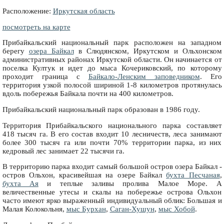
Расположение:
Иркутская область
посмотреть на карте
Прибайкальский национальный парк расположен на западном
берегу
озера Байкал
в Слюдянском, Иркутском и Ольхонском
административных районах Иркутской области. Он начинается от
поселка Култук и идет до мыса Кочериковский, по которому
проходит граница с
Байкало-Ленским заповедником
. Его
территория узкой полосой шириной 1-8 километров протянулась
вдоль побережья Байкала почти на 400 километров.
Прибайкальский национальный парк образован в 1986 году.
Территория Прибайкальского национального парка составляет
418 тысяч га. В его состав входит 10 лесничеств, леса занимают
более 300 тысяч га или почти 70% территории парка, из них
кедровый лес занимает 22 тысячи га.
В территорию парка входит самый большой остров озера Байкал -
остров Ольхон, красивейшая на озере Байкал
бухта Песчаная
,
бухта Ая
и теплые заливы пролива Малое Море. А
величественные утесы и скалы на побережье острова Ольхон
часто имеют ярко выраженный индивидуальный облик: Большая и
Малая Колокольня,
мыс Бурхан
,
Саган-Хушун
,
мыс Хобой
.