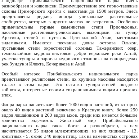
Ландшафт Прибайкальского национального парка очень
разнообразен и живописен. Преимущественно это горно-таежные
склоны Приморского хребта с высотами до 1500 метров. Здесь
представлены редкие, иногда уникальные растительные
сообщества, которых в других местах не встретишь. Особенно
примечательны горные каменистые степи Приольхонья,
населенные растениями-реликатами, выходцами из тундр
Арктики, степей и пустынь Центральной Азии, местными
эндемиками. Имеются песчаные дюны острова Ольхон,
пустынные степи окрестностей соленых Тажеранских озер,
темнохвойные кедрово-пихтовые дебри верховьев реки Алтай,
участки тундры и заросли кедрового стлапника на водоразделах
рек Зундук и Иликта, Кочерикова и Анай.
Особый интерес Прибайкальского национального парка
представляют реликтовые степи, их крупные массивы находятся
только в этом парке. Это остатки тундро-степей позднего
кайнозоя, интересные своими сохранившимися видами прежних
эпох.
Флора парка насчитывает более 1000 видов растений, из которых
около 40 видов растений включено в Красную книгу, более 250
видов лишайников и 200 видов мхов, среди них имеется большое
количество эндемиков. Животный мир Прибайкальского
национального парка также богат и разнообразен, в нем
насчитывается 55 видов млекопитающих, из них хищных - 13,
копытных - 5, около 340 видов птиц. Так на каменистых островах