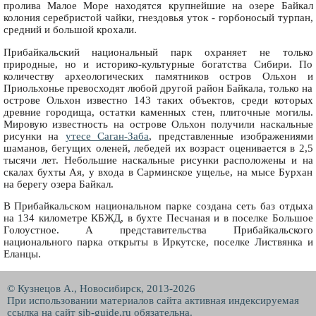
пролива Малое Море находятся крупнейшие на озере Байкал
колония серебристой чайки, гнездовья уток - горбоносый турпан,
средний и большой крохали.
Прибайкальский национальный парк охраняет не только
природные, но и историко-культурные богатства Сибири. По
количеству археологических памятников остров Ольхон и
Приольхонье превосходят любой другой район Байкала, только на
острове Ольхон известно 143 таких объектов, среди которых
древние городища, остатки каменных стен, плиточные могилы.
Мировую известность на острове Ольхон получили наскальные
рисунки на
утесе Саган-Заба
, представленные изображениями
шаманов, бегущих оленей, лебедей их возраст оценивается в 2,5
тысячи лет. Небольшие наскальные рисунки расположены и на
скалах бухты Ая, у входа в Сарминское ущелье, на мысе Бурхан
на берегу озера Байкал.
В Прибайкальском национальном парке создана сеть баз отдыха
на 134 километре КБЖД, в бухте Песчаная и в поселке Большое
Голоустное. А представительства Прибайкальского
национального парка открыты в Иркутске, поселке Листвянка и
Еланцы.
© Кузнецов А., Новосибирск, 2013-2026
При использовании материалов сайта активная индексируемая
ссылка на сайт
sib-guide.ru
обязательна.