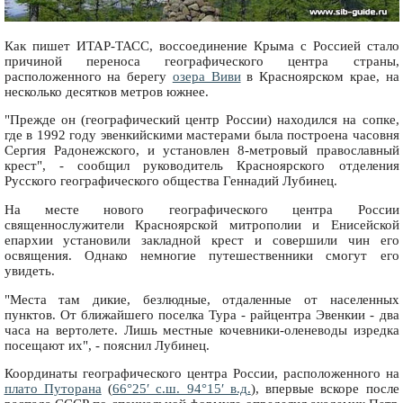
Как пишет ИТАР-ТАСС, воссоединение Крыма с Россией стало
причиной переноса географического центра страны,
расположенного на берегу
озера Виви
в Красноярском крае, на
несколько десятков метров южнее.
"Прежде он (географический центр России) находился на сопке,
где в 1992 году эвенкийскими мастерами была построена часовня
Сергия Радонежского, и установлен 8-метровый православный
крест", - сообщил руководитель Красноярского отделения
Русского географического общества Геннадий Лубинец.
На месте нового географического центра России
священнослужители Красноярской митрополии и Енисейской
епархии установили закладной крест и совершили чин его
освящения. Однако немногие путешественники смогут его
увидеть.
"Места там дикие, безлюдные, отдаленные от населенных
пунктов. От ближайшего поселка Тура - райцентра Эвенкии - два
часа на вертолете. Лишь местные кочевники-оленеводы изредка
посещают их", - пояснил Лубинец.
Координаты географического центра России, расположенного на
плато Путорана
(
66°25′ с.ш. 94°15′ в.д.
), впервые вскоре после