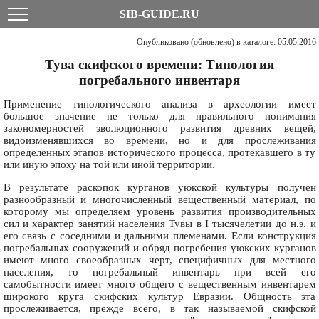
SIB-GUIDE.RU
Опубликовано (обновлено) в каталоге: 05.05.2016
Тува скифского времени: Типология
погребального инвентаря
Применение типологического анализа в археологии имеет
большое значение не только для правильного понимания
закономерностей эволюционного развития древних вещей,
видоизменявшихся во времени, но и для прослеживания
определенных этапов исторического процесса, протекавшего в ту
или иную эпоху на той или иной территории.
В результате раскопок курганов уюкской культуры получен
разнообразный и многочисленный вещественный материал, по
которому мы определяем уровень развития производительных
сил и характер занятий населения Тувы в I тысячелетии до н.э. и
его связь с соседними и дальними племенами. Если конструкция
погребальных сооружений и обряд погребения уюкских курганов
имеют много своеобразных черт, специфичных для местного
населения, то погребальный инвентарь при всей его
самобытности имеет много общего с вещественным инвентарем
широкого круга скифских культур Евразии. Общность эта
прослеживается, прежде всего, в так называемой скифской