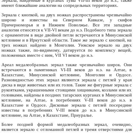
Зеркала, найденные в курганах Тувы VII-III веков до н.э., также
имеют ближайшие аналогии на сопредельных территориях.
Зеркала с кнопкой, на двух ножках распространены чрезвычайно
широко и известны на Северном Кавказе, у скифов
Причерноморья и в Нижнем Поволжье. Все эти западные
аналогии относятся к VII-VI векам до н.э. Подобного типа зеркала
с орнаментом в виде двойной петли встречаются в Минусинской
котловине и в Иркутской области. Такое же зеркало с кнопкой, на
трех ножках найдено в Монголии. Уюкское зеркало на двух
ножках также, по-видимому, датируется по комплексу вещей,
положенных вместе с ним, VII VI веком до н.э.
Ареал медалеобразных зеркал также чрезвычайно широк. Они
встречаются в памятниках VI-III веков до н.э. на Алтае, в
Казахстане, Минусинской котловине, Монголии и Ордосе.
Разновидностью этих зеркал являются зеркала с петлей у края
диска в виде животных или их голов. Такие же фигурные зеркала с
рукоятками, украшенными стоящими хищниками, козлами или их
головками, найдены в поздних тагарских курганах в Минусинской
котловине, на Алтае, в погребениях V-III веков до н.э. в
Казахстане и Ордосе. Дисковые зеркала с петлей посередине
известны в погребениях V-III веков до н.э. в Минусинской
котловине, на Алтае, в Казахстане, Приуралье.
Более поздней формой медалеобразных зеркал, очевидно,
является зеркало с отломанной петлей и тремя отверстиями для