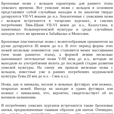
Бронзовые ножи с кольцом характерны для раннего этапа
уюкского времени. Все уюкские ножи с кольцом в основном
представляют собой случайные находки и по аналогии твердо
датируются VII-VI веками до н.э. Аналогичные с уюкскими ножи
с кольцом встречаются в тагарских курганах, в сакских
погребениях Тянь-Шаня VII-VI веков до н.э., Казахстана, в
памятниках большереченской культуры и среди случайных
находок этого же времени в Забайкалье и Монголии.
Бронзовые пластинчатые ножи с волютообразным орнаментом на
ручке датируются III веком до н.э. В этот период форма этих
ножей несколько изменяется: они становятся менее массивными
(чем ножи раннегоo этапа), а формой лезвия несколько
напоминают петельчатые ножи V-III века до н.э., которые не
выходили из употребления вплоть до последней стадии развития
уюкской культуры. На смену им пришли железные ножи с
кольцом, известные уже в ранних погребениях шурмакской
культуры Тувы (II век до н.э. - I век н.э.).
Ножи, как и кинжалы, носили в кожаных футлярах или ножнах,
покрытых кожей. Иногда их находят в одних футлярах или
ножнах с кинжалами, что, вероятно, свидетельствует об их
военном назначении.
В погребениях уюкских курганов встречаются также бронзовые
шилья, предназначенные главным образом для шитья. Очевидно,
их клали в погребения женщин, что подтверждается