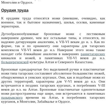
Монголии и Ордосе.
Орудия труда
К орудиям труда относятся ножи (имевшие, очевидно, как
военное, так и бытовое назначение), шилья, оселки, каменные
зернотерки.
Дугообразнообушковые бронзовые ножи с пестиковым
навершием древнее, чем все остальные типы, и относятся, по
надежно датирующим аналогиям, к VII-VI векам до н. з. Как по
форме, так и по орнаменту они характерны для тагарских
комплексов VII-VI веков до н.э. Навершие этого ножа также
находит себе ближайшие аналогии в навершиях
раннетагарских
кинжалов и ножей, в памятниках VII-VI веков до н.э.
большереченской
культуры Алтая и Северного Казахстана.
Бронзовые однодырчатые без выделанной ручки и пластинчатые
ножи типа тагарских составляют абсолютное большинство ножей,
обнаруженных в уюкских курганах. Они, как и подобные ножи из
других территорий, характерны для V-VI веков до н.э. Они
встречаются в поздних тагарских курганах, в погребениях V-III
веков до н.э. на Алтае. Бронзовые пластинчатые однопетельные
ножи распространены еще шире, они встречаются в памятниках
пазырыкского
времени на Алтае, в погребениях тагарских
курганов, в Монголии, Забайкалье и Ордосе.