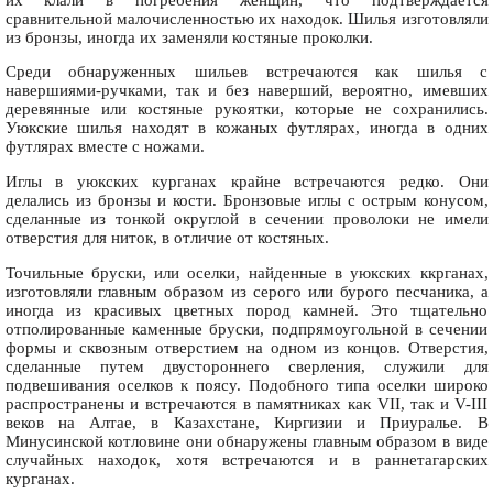
сравнительной малочисленностью их находок. Шилья изготовляли
из бронзы, иногда их заменяли костяные проколки.
Среди обнаруженных шильев встречаются как шилья с
навершиями-ручками, так и без наверший, вероятно, имевших
деревянные или костяные рукоятки, которые не сохранились.
Уюкские шилья находят в кожаных футлярах, иногда в одних
футлярах вместе с ножами.
Иглы в уюкских курганах крайне встречаются редко. Они
делались из бронзы и кости. Бронзовые иглы с острым конусом,
сделанные из тонкой округлой в сечении проволоки не имели
отверстия для ниток, в отличие от костяных.
Точильные бруски, или оселки, найденные в уюкских ккрганах,
изготовляли главным образом из серого или бурого песчаника, а
иногда из красивых цветных пород камней. Это тщательно
отполированные каменные бруски, подпрямоугольной в сечении
формы и сквозным отверстием на одном из концов. Отверстия,
сделанные путем двустороннего сверления, служили для
подвешивания оселков к поясу. Подобного типа оселки широко
распространены и встречаются в памятниках как VII, так и V-III
веков на Алтае, в Казахстане, Киргизии и Приуралье. В
Минусинской котловине они обнаружены главным образом в виде
случайных находок, хотя встречаются и в раннетагарских
курганах.