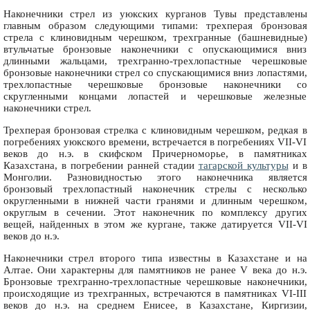
Наконечники стрел из уюкских курганов Тувы представлены
главным образом следующими типами: трехперая бронзовая
стрела с клиновидным черешком, трехгранные (башневидные)
втульчатые бронзовые наконечники с опускающимися вниз
длинными жальцами, трехгранно-трехлопастные черешковые
бронзовые наконечники стрел со спускающимися вниз лопастями,
трехлопастные черешковые бронзовые наконечники со
скругленными концами лопастей и черешковые железные
наконечники стрел.
Трехперая бронзовая стрелка с клиновидным черешком, редкая в
погребениях уюкского времени, встречается в погребениях VII-VI
веков до н.э. в скифском Причерноморье, в памятниках
Казахстана, в погребении ранней стадии
тагарской культуры
и в
Монголии. Разновидностью этого наконечника является
бронзовый трехлопастный наконечник стрелы с несколько
округленными в нижней части гранями и длинным черешком,
округлым в сечении. Этот наконечник по комплексу других
вещей, найденных в этом же кургане, также датируется VII-VI
веков до н.э.
Наконечники стрел второго типа известны в Казахстане и на
Алтае. Они характерны для памятников не ранее V века до н.э.
Бронзовые трехгранно-трехлопастные черешковые наконечники,
происходящие из трехгранных, встречаются в памятниках VI-III
веков до н.э. на среднем Енисее, в Казахстане, Киргизии,