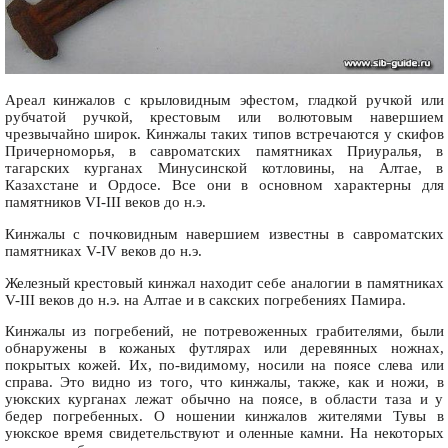
Ареал кинжалов с крыловидным эфестом, гладкой ручкой или
рубчатой ручкой, крестовым или волютовым навершием
чрезвычайно широк. Кинжалы таких типов встречаются у скифов
Причерноморья, в савроматских памятниках Приуралья, в
тагарских курганах Минусинской котловины, на Алтае, в
Казахстане и Ордосе. Все они в основном характерны для
памятников VI-III веков до н.э.
Кинжалы с почковидным навершием известны в савроматских
памятниках V-IV веков до н.э.
Железный крестовый кинжал находит себе аналогии в памятниках
V-III веков до н.э. на Алтае и в сакских погребениях Памира.
Кинжалы из погребений, не потревоженных грабителями, были
обнаружены в кожаных футлярах или деревянных ножнах,
покрытых кожей. Их, по-видимому, носили на поясе слева или
справа. Это видно из того, что кинжалы, также, как и ножи, в
уюкских курганах лежат обычно на поясе, в области таза и у
бедер погребенных. О ношении кинжалов жителями Тувы в
уюкское время свидетельствуют и оленные камни. На некоторых