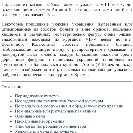
Подвески из клыков кабана также служили в V-III веках. до
н.э.украшениями племен Алтая и Казахстана, таковыми они были
и для уюкских племен Тувы.
Некоторые пришивные уюкские украшения, вырезанные или
штампованные из золотой фольги в виде орликов, кошачьих
хищников и различных геометрических фигур, очень близки
аналогичным находкам из курганов VII-V веков до н.э.
Восточного Казахстана. Золотые пришивные бляшки,
изображающие хищную птицу с распростертыми крыльями и
повернутой влево головой, находят ближайшие аналогии среди
деревянных фигурок и нашивных украшений из войлока из
Туектинского и Башадарского курганов Алтая (V-III век до н.э.).
Такие же изображения птиц, несколько напоминающие уюкские,
найдены в позднескифских курганах Крыма.
Оглавление:
Периодизация культур
Исследование памятников Уюкской культуры
Погребальные сооружения и обряды уюкского времени
Поминальные или ритуальные памятники
Оленные камни
Наскальные изображения
Типология погребального инвентаря
Уюкские племена и их культура