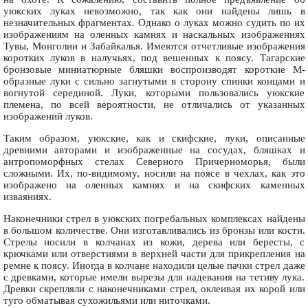
уюкских луках невозможно, так как они найдены лишь в
незначительных фрагментах. Однако о луках можно судить по их
изображениям на оленных камнях и наскальных изображениях
Тувы, Монголии и Забайкалья. Имеются отчетливые изображения
коротких луков в налучьях, под вешенных к поясу. Тагарские
бронзовые миниатюрные бляшки воспроизводят короткие М-
образные луки с сильно загнутыми в сторону спинки концами и
вогнутой серединой. Луки, которыми пользовались уюкские
племена, по всей вероятности, не отличались от указанных
изображений луков.
Таким образом, уюкские, как и скифские, луки, описанные
древними авторами и изображенные на сосудах, бляшках и
антропоморфных стелах Северного Причерноморья, были
сложными. Их, по-видимому, носили на поясе в чехлах, как это
изображено на оленных камнях и на скифских каменных
изваяниях.
Наконечники стрел в уюкских погребальных комплексах найдены
в большом количестве. Они изготавливались из бронзы или кости.
Стрелы носили в колчанах из кожи, дерева или бересты, с
крючками или отверстиями в верхней части для прикрепления на
ремне к поясу. Иногда в колчане находили целые пачки стрел даже
с древками, которые имели вырезы для надевания на тетиву лука.
Древки скрепляли с наконечниками стрел, оклеивая их корой или
туго обматывая сухожильями или ниточками.