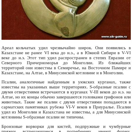
Ареал кольчатых удил чрезвычайно широк. Они появились в
Казахстане не ранее VI века до н.э., а в Южной Сибири в V-VI
веке до н.э. Этот тип удил распространен в степях Евразии от
Северного Причерноморья до Монголии. Из ближайших
территорий они известны в Семиречье, на Восточном Памире и
Казахстане, на Алтае, в Минусинской котловине и в Монголии.
Псалии, аналогичные найденным в уюкских курганах, также
известны на указанных выше территориях. S-образные псалии с
двумя отверстиями встречаются в курганах V-III веков до н.э. на
Алтае, но их концы обычно завершаются головками грифонов или
животных. Такие же псалии с двумя отверстиями попадаются в
сарматских памятниках рубежа VI-V веков в Приуралье. Псалии
удил из Монголии и Казахстана не известны, а для Минусинской
котловины S-образные псалии не типичны.
Бронзовые ворворки для кистей, подпружные и чумбурные
пряжки, встречающиеся в погребениях, имеют форму,