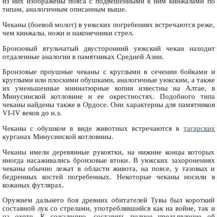
из них изображены пояса с подвешенными к ним кинжалами по
типам, аналогичным описанным выше.
Чеканы (боевой молот) в уюкских погребениях встречаются реже,
чем кинжалы, ножи и наконечники стрел.
Бронзовый втульчатый двусторонний уюкский чекан находит
отдаленные аналогии в памятниках Средней Азии.
Бронзовые проушные чеканы с круглыми в сечении бойками и
круглыми или плоскими обушками, аналогичные уюкским, а также
их уменьшенные миниатюрные копии известны на Алтае, в
Минусинской котловине и ее окрестностях. Подобного типа
чеканы найдены также в Ордосе. Они характерны для памятников
VI-IV веков до н.э.
Чеканы с обушком в виде животных встречаются в
тагарских
курганах Минусинской котловины.
Чеканы имели деревянные рукоятки, на нижние концы которых
иногда насаживались бронзовые втоки. В уюкских захоронениях
чеканы обычно лежат в области живота, на поясе, у тазовых и
бедренных костей погребенных. Некоторые чеканы носили в
кожаных футлярах.
Оружием дальнего боя древних обитателей Тувы был короткий
составной лук со стрелами, употреблявшийся как на войне, так и
на охоте. К сожалению, составить полное предъявление об