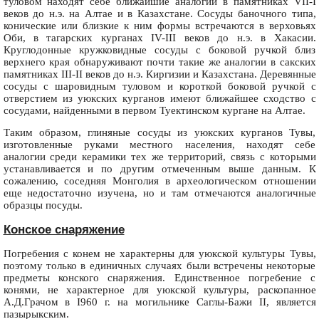
туловом находят себе ближайшие аналогии в памятниках VII-I
веков до н.э. на Алтае и в Казахстане. Сосуды баночного типа,
конические или близкие к ним формы встречаются в верховьях
Оби, в тагарских курганах IV-III веков до н.э. в Хакасии.
Круглодонные кружковидные сосуды с боковой ручкой близ
верхнего края обнаруживают почти такие же аналогии в сакских
памятниках III-II веков до н.э. Киргизии и Казахстана. Деревянные
сосуды с шаровидным туловом и короткой боковой ручкой с
отверстием из уюкских курганов имеют ближайшее сходство с
сосудами, найденными в первом Туектинском кургане на Алтае.
Таким образом, глиняные сосуды из уюкских курганов Тувы,
изготовленные руками местного населения, находят себе
аналогии среди керамики тех же территорий, связь с которыми
устанавливается и по другим отмеченным выше данным. К
сожалению, соседняя Монголия в археологическом отношении
еще недостаточно изучена, но и там отмечаются аналогичные
образцы посуды.
Конское снаряжение
Погребения с конем не характерны для уюкской культуры Тувы,
поэтому только в единичных случаях были встречены некоторые
предметы конского снаряжения. Единственное погребение с
конями, не характерное для уюкской культуры, раскопанное
А.Д.Грачом в I960 г. на могильнике Саглы-Бажи II, является
пазырыкским.