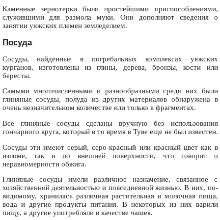
Каменные зернотерки были простейшими приспособлениями,
служившими для размола муки. Они дополняют сведения о
занятии уюкских племен земледелием.
Посуда
Сосуды, найденные в погребальных комплексах уюкских
курганов, изготовлены из глины, дерева, бронзы, кости или
бересты.
Самыми многочисленными и разнообразными среди них были
глиняные сосуды, полуда из других материалов обнаружена в
очень незначительном количестве или только в фрагментах.
Все глиняные сосуды сделаны вручную без использования
гончарного круга, который в то время в Туве еще не был известен.
Сосуды эти имеют серый, серо-красный или красный цвет как в
изломе, так и по внешней поверхности, что говорит о
неравномерности обжига.
Глиняные сосуды имели различное назначение, связанное с
хозяйственной деятельностью и повседневной жизнью. В них, по-
видимому, хранилась различная растительная и молочная пища,
вода и другие продукты питания. В некоторых из них варили
пищу, а другие употребляли в качестве чашек.