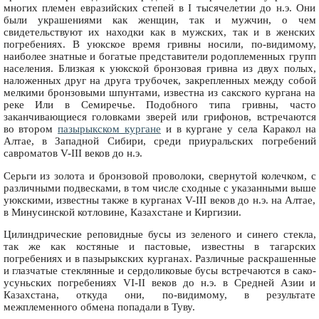
многих племен евразийских степей в I тысячелетии до н.э. Они
были украшениями как женщин, так и мужчин, о чем
свидетельствуют их находки как в мужских, так и в женских
погребениях. В уюкское время гривны носили, по-видимому,
наиболее знатные и богатые представители родоплеменных групп
населения. Близкая к уюкской бронзовая гривна из двух полых,
наложенных друг на друга трубочек, закрепленных между собой
мелкими бронзовыми шпунтами, известна из сакского кургана на
реке Или в Семиречье. Подобного типа гривны, часто
заканчивающиеся головками зверей или грифонов, встречаются
во втором
пазырыкском кургане
и в кургане у села Каракол на
Алтае, в Западной Сибири, среди приуральских погребений
савроматов V-III веков до н.э.
Серьги из золота и бронзовой проволоки, свернутой колечком, с
различными подвесками, в том числе сходные с указанными выше
уюкскими, известны также в курганах V-III веков до н.э. на Алтае,
в Минусинской котловине, Казахстане и Киргизии.
Цилиндрические реповидные бусы из зеленого и синего стекла,
так же как костяные и пастовые, известны в тагарских
погребениях и в пазырыкских курганах. Различные раскрашенные
и глазчатые стеклянные и сердоликовые бусы встречаются в сако-
усуньских погребениях VI-II веков до н.э. в Средней Азии и
Казахстана, откуда они, по-видимому, в результате
межплеменного обмена попадали в Туву.