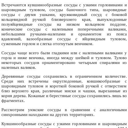
Встречаются кувшинообразные сосуды с узкими горловинами и
шаровидным туловом, сосуды баночного типа, шаровидные
сосуды с двумя ушками, кружковидный сосуд с боковой
кольцевидной ручкой близверхнего края, выпуклодонные
полуяйцевидные сосуды на низком кольцевом поддоне,
конические сосуды с налепными поперечными валиками,
небольшими ручками-налепами и орнаментом из пояса
вдавлений, вазообразные сосуды с яйцевидным туловом,
суженным горлом и слегка отогнутым венчиком.
Сосуды чаще всего были гладкими или с налепными валиками у
горла и ниже венчика, иногда между шейкой и туловом. Тулово
некоторых сосудов орнаментировано четырьмя спиралями из
налепных валиков.
Деревянные сосуды сохранились в ограниченном количестве.
Среди них встречены округлодонные, ковшикообразные с
шаровидным туловом и короткой боковой ручкой с отверстием
близ верхнего края, различные миски и чашки, вырезанные из
корня дерева. Кожаные и берестяные сосуды сохранились лишь во
фрагментах.
Рассмотрим уюкские сосуды в сравнении с аналогичными
синхронными находками на других территориях.
Кувшинообразные сосуды с узкими горловинами и шаровидным