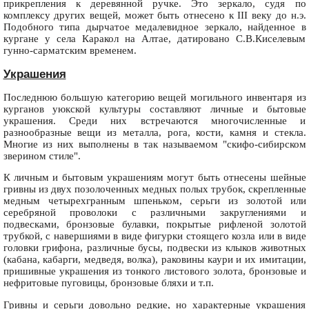
прикрепления к деревянной ручке. Это зеркало, судя по
комплексу других вещей, может быть отнесено к III веку до н.э.
Подобного типа дырчатое медалевидное зеркало, найденное в
кургане у села Каракол на Алтае, датировано С.В.Киселевым
гунно-сарматским временем.
Украшения
Последнюю большую категорию вещей могильного инвентаря из
курганов уюкской культуры составляют личные и бытовые
украшения. Среди них встречаются многочисленные и
разнообразные вещи из металла, рога, кости, камня и стекла.
Многие из них выполнены в так называемом "скифо-сибирском
зверином стиле".
К личным и бытовым украшениям могут быть отнесены шейные
гривны из двух позолоченных медных полых трубок, скрепленные
медным четырехгранным шпеньком, серьги из золотой или
серебряной проволоки с различными закруглениями и
подвесками, бронзовые булавки, покрытые рифленой золотой
трубкой, с навершиями в виде фигурки стоящего козла или в виде
головки грифона, различные бусы, подвески из клыков животных
(кабана, кабарги, медведя, волка), раковины каури и их имитации,
пришивные украшения из тонкого листового золота, бронзовые и
нефритовые пуговицы, бронзовые бляхи и т.п.
Гривны и серьги довольно редкие, но характерные украшения