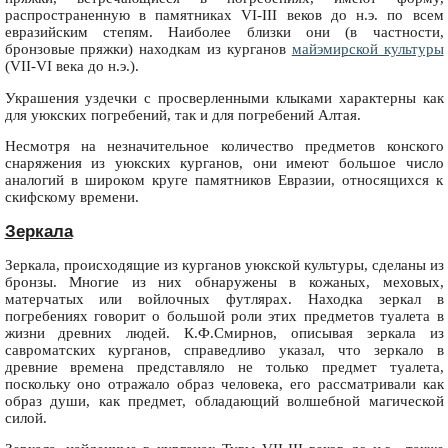
распространенную в памятниках VI-III веков до н.э. по всем
евразийским степям. Наиболее близки они (в частности,
бронзовые пряжки) находкам из курганов
майэмирской культуры
(VII-VI века до н.э.).
Украшения уздечки с просверленными клыками характерны как
для уюкских погребений, так и для погребений Алтая.
Несмотря на незначительное количество предметов конского
снаряжения из уюкских курганов, они имеют большое число
аналогий в широком круге памятников Евразии, относящихся к
скифскому времени.
Зеркала
Зеркала, происходящие из курганов уюкской культуры, сделаны из
бронзы. Многие из них обнаружены в кожаных, меховых,
матерчатых или войлочных футлярах. Находка зеркал в
погребениях говорит о большой роли этих предметов туалета в
жизни древних людей. К.Ф.Смирнов, описывая зеркала из
савроматских курганов, справедливо указал, что зеркало в
древние времена представляло не только предмет туалета,
поскольку оно отражало образ человека, его рассматривали как
образ души, как предмет, обладающий волшебной магической
силой.