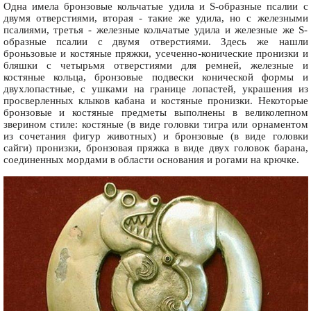
Одна имела бронзовые кольчатые удила и S-образные псалии с
двумя отверстиями, вторая - такие же удила, но с железными
псалиями, третья - железные кольчатые удила и железные же S-
образные псалии с двумя отверстиями. Здесь же нашли
броньзовые и костяные пряжки, усеченно-конические пронизки и
бляшки с четырьмя отверстиями для ремней, железные и
костяные кольца, бронзовые подвески конической формы и
двухлопастные, с ушками на границе лопастей, украшения из
просверленных клыков кабана и костяные пронизки. Некоторые
бронзовые и костяные предметы выполнены в великолепном
зверином стиле: костяные (в виде головки тигра или орнаментом
из сочетания фигур животных) и бронзовые (в виде головки
сайги) пронизки, бронзовая пряжка в виде двух головок барана,
соединенных мордами в области основания и рогами на крючке.