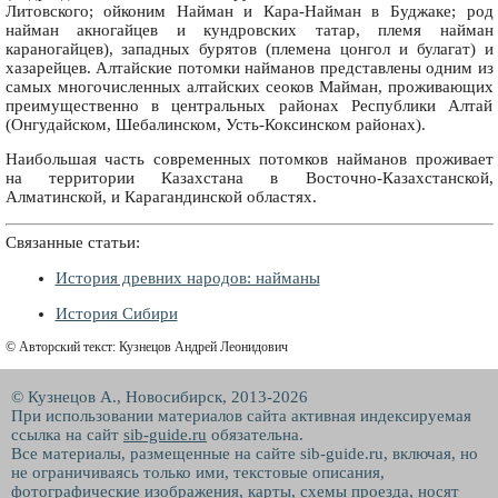
Литовского; ойконим Найман и Кара-Найман в Буджаке; род
найман акногайцев и кундровских татар, племя найман
караногайцев), западных бурятов (племена цонгол и булагат) и
хазарейцев. Алтайские потомки найманов представлены одним из
самых многочисленных алтайских сеоков Майман, проживающих
преимущественно в центральных районах Республики Алтай
(Онгудайском, Шебалинском, Усть-Коксинском районах).
Наибольшая часть современных потомков найманов проживает
на территории Казахстана в Восточно-Казахстанской,
Алматинской, и Карагандинской областях.
Связанные статьи:
История древних народов: найманы
История Сибири
© Авторский текст: Кузнецов Андрей Леонидович
© Кузнецов А., Новосибирск, 2013-2026
При использовании материалов сайта активная индексируемая
ссылка на сайт
sib-guide.ru
обязательна.
Все материалы, размещенные на сайте sib-guide.ru, включая, но
не ограничиваясь только ими, текстовые описания,
фотографические изображения, карты, схемы проезда, носят