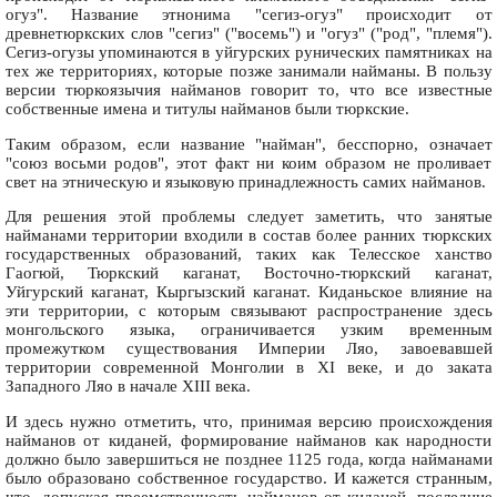
огуз". Название этнонима "сегиз-огуз" происходит от
древнетюркских слов "сегиз" ("восемь") и "огуз" ("род", "племя").
Cегиз-огузы упоминаются в уйгурских рунических памятниках на
тех же территориях, которые позже занимали найманы. В пользу
версии тюркоязычия найманов говорит то, что все известные
собственные имена и титулы найманов были тюркские.
Таким образом, если название "найман", бесспорно, означает
"союз восьми родов", этот факт ни коим образом не проливает
свет на этническую и языковую принадлежность самих найманов.
Для решения этой проблемы следует заметить, что занятые
найманами территории входили в состав более ранних тюркских
государственных образований, таких как Телесское ханство
Гаогюй, Тюркский каганат, Восточно-тюркский каганат,
Уйгурский каганат, Кыргызский каганат. Киданьское влияние на
эти территории, с которым связывают распространение здесь
монгольского языка, ограничивается узким временным
промежутком существования Империи Ляо, завоевавшей
территории современной Монголии в XI веке, и до заката
Западного Ляо в начале XIII века.
И здесь нужно отметить, что, принимая версию происхождения
найманов от киданей, формирование найманов как народности
должно было завершиться не позднее 1125 года, когда найманами
было образовано собственное государство. И кажется странным,