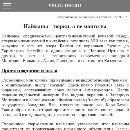
SIB-GUIDE.RU
Опубликовано (обновлено) в каталоге: 15.09.2021
Найманы - тюрки, а не монголы
Найманы, средневековый центральноазиатский кочевой народ,
впервые упоминаемый в китайских летописях VIII века как племя,
живущее к югу от озера Байкал от верховьев Орхона до
Таримского бассейна с одной стороны и Черного Иртыша с
другой, то есть, на территориях современных западной
Монголии, Большого Алтая, Синьцзяна и восточного Казахстана.
Происхождение и язык
Сторонники монголоязычия найманов возводят этноним "найман"
к монгольскому числу "восемь". Здесь прямо просится связь с
киданями, составлявших союз восьми аймаков-родов. После
падения киданьской империи Ляо кидани перешли в Западную
Монголию и в союзе восьми аймаков-родов ("найман") образовали
государство Западное Ляо, известное также как Кара-Катай.
Таким образом, некоторая преемственность найманов от киданей
на первый взгляд выглядит достаточно непротиворечивой.
Сторонники тюркоязычия найманов указывают, что найманы
происходят от тюркоязычного племенного объединения "сегиз-