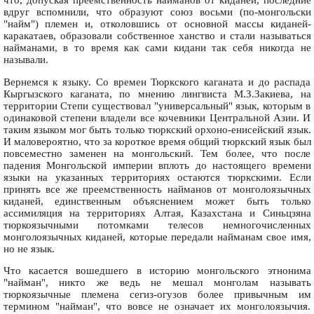
что, допуская преемственность найманов от киданей, последние
вдруг вспомнили, что образуют союз восьми (по-монгольски
"найм") племен и, отколовшись от основной массы киданей-
каракатаев, образовали собственное ханство и стали называться
найманами, в то время как сами кидани так себя никогда не
называли.
Вернемся к языку. Со времен Тюркского каганата и до распада
Кыргызского каганата, по мнению лингвиста М.З.Закиева, на
территории Степи существовал "универсальный" язык, которым в
одинаковой степени владели все кочевники Центральной Азии. И
таким языком мог быть только тюркский орхоно-енисейский язык.
И маловероятно, что за короткое время общий тюркский язык был
повсеместно заменен на монгольский. Тем более, что после
падения Монгольской империи вплоть до настоящего времени
языки на указанных территориях остаются тюркскими. Если
принять все же преемственность найманов от монголоязычных
киданей, единственным объяснением может быть только
ассимиляция на территориях Алтая, Казахстана и Синьцзяна
тюркоязычными потомками телесов немногочисленных
монголоязычных киданей, которые передали найманам свое имя,
но не язык.
Что касается вошедшего в историю монгольского этнонима
"найман", никто же ведь не мешал монголам называть
тюркоязычные племена сегиз-огузов более привычным им
термином "найман", что вовсе не означает их монголоязычия.