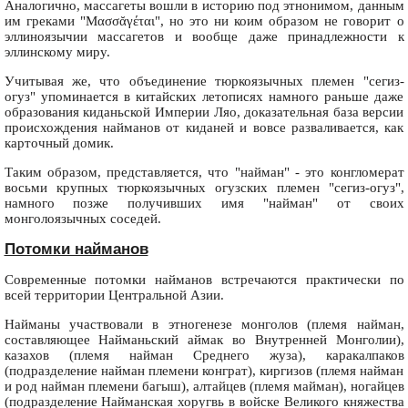
Аналогично, массагеты вошли в историю под этнонимом, данным
им греками "Μασσᾰγέται", но это ни коим образом не говорит о
эллиноязычии массагетов и вообще даже принадлежности к
эллинскому миру.
Учитывая же, что объединение тюркоязычных племен "сегиз-
огуз" упоминается в китайских летописях намного раньше даже
образования киданьской Империи Ляо, доказательная база версии
происхождения найманов от киданей и вовсе разваливается, как
карточный домик.
Таким образом, представляется, что "найман" - это конгломерат
восьми крупных тюркоязычных огузских племен "сегиз-огуз",
намного позже получивших имя "найман" от своих
монголоязычных соседей.
Потомки найманов
Современные потомки найманов встречаются практически по
всей территории Центральной Азии.
Найманы участвовали в этногенезе монголов (племя найман,
составляющее Найманьский аймак во Внутренней Монголии),
казахов (племя найман Среднего жуза), каракалпаков
(подразделение найман племени конграт), киргизов (племя найман
и род найман племени багыш), алтайцев (племя майман), ногайцев
(подразделение Найманская хоругвь в войске Великого княжества