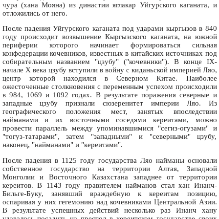
чура (хана Мояна) из династии яглакар Уйгурского каганата, и
отложились от него.
После падения Уйгурского каганата под ударами кыргызов в 840
году происходит возвышение Кыргызского каганата, на южной
периферии которого начинает формироваться сильная
конфедерации кочевников, известных в китайских источниках под
собирательным названием "цзубу" ("кочевники"). В конце IX-
начале Х века цзубу вступили в войну с киданьской империей Ляо,
центр которой находился в Северном Китае. Наиболее
ожесточенные столкновения с переменным успехом происходили
в 984, 1069 и 1092 годах. В результате поражения северные и
западные цзубу признали сюзеренитет империи Ляо. Из
географического положения мест, занятых впоследствии
найманами и их восточными соседями кереитами, можно
провести параллель между упоминавшимися "сегиз-огузами" и
"тогуз-татарами", затем "западными" и "северными" цзубу,
наконец, "найманами" и "кереитами".
После падения в 1125 году государства Ляо найманы основали
собственное государство на территории Алтая, Западной
Монголии и Восточного Казахстана западнее от территории
кереитов. В 1143 году правителем найманов стал хан Инанч-
Бильге-Буку, занявший враждебную к кереитам позицию,
оспаривая у них гегемонию над кочевниками Центральной Азии.
В результате успешных действий несколько раз Инанч хану
удавалось посадить на престол в кереитском государстве своих