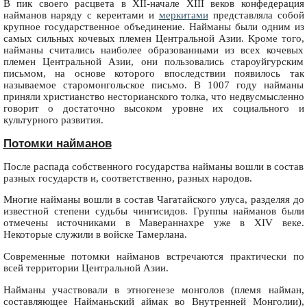
В пик своего расцвета в XII-начале XIII веков конфедерация
найманов наряду с кереитами и
меркитами
представляла собой
крупное государственное объединение. Найманы были одним из
самых сильных кочевых племен Центральной Азии. Кроме того,
найманы считались наиболее образованными из всех кочевых
племен Центральной Азии, они пользовались староуйгурским
письмом, на основе которого впоследствии появилось так
называемое старомонгольское письмо. В 1007 году найманы
приняли христианство несторианского толка, что недвусмысленно
говорит о достаточно высоком уровне их социального и
культурного развития.
Потомки найманов
После распада собственного государства найманы вошли в состав
разных государств и, соответственно, разных народов.
Многие найманы вошли в состав Чагатайского улуса, разделяя до
известной степени судьбы чингисидов. Группы найманов были
отмечены источниками в Мавераннахре уже в XIV веке.
Некоторые служили в войске Тамерлана.
Современные потомки найманов встречаются практически по
всей территории Центральной Азии.
Найманы участвовали в этногенезе монголов (племя найман,
составляющее Найманьский аймак во Внутренней Монголии),