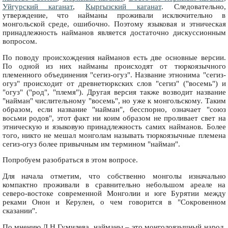
Уйгурский каганат
,
Кыргызский каганат
. Следовательно,
утверждение, что найманы проживали исключительно в
монгольской среде, ошибочно. Поэтому языковая и этническая
принадлежность найманов является достаточно дискуссионным
вопросом.
По поводу происхождения найманов есть две основные версии.
По одной из них найманы происходят от тюркоязычного
племенного объединения "сегиз-огуз". Название этнонима "сегиз-
огуз" происходит от древнетюркских слов "сегиз" ("восемь") и
"огуз" ("род", "племя"). Другая версия также возводит название
"найман" числительному "восемь", но уже к монгольскому. Таким
образом, если название "найман", бесспорно, означает "союз
восьми родов", этот факт ни коим образом не проливает свет на
этническую и языковую принадлежность самих найманов. Более
того, никто не мешал монголам называть тюркоязычные племена
сегиз-огуз более привычным им термином "найман".
Попробуем разобраться в этом вопросе.
Для начала отметим, что собственно монголы изначально
компактно проживали в сравнительно небольшом ареале на
северо-востоке современной Монголии и юге Бурятии между
реками Онон и Керулен, о чем говорится в "Сокровенном
сказании".
По мнению Л.Н.Гумилева, найманы – это монголоязычный народ,