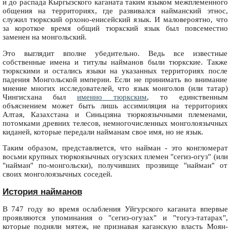
и до распада Кыргызского каганата таким языком межплеменного
общения на территориях, где развивался найманский этнос,
служил тюркский орхоно-енисейский язык. И маловероятно, что
за короткое время общий тюркский язык был повсеместно
заменен на монгольский.
Это выглядит вполне убедительно. Ведь все известные
собственные имена и титулы найманов были тюркские. Также
тюркскими и остались языки на указанных территориях после
падения Монгольской империи. Если не принимать во внимание
мнение многих исследователей, что язык монголов (или татар)
Чингисхана был
именно тюркским
, то единственным
объяснением может быть лишь ассимиляция на территориях
Алтая, Казахстана и Синьцзяна тюркоязычными племенами,
потомками древних телесов, немногочисленных монголоязычных
киданей, которые передали найманам свое имя, но не язык.
Таким образом, представляется, что найман - это конгломерат
восьми крупных тюркоязычных огузских племен "сегиз-огуз" (или
"найман" по-монгольски), получивших прозвище "найман" от
своих монголоязычных соседей.
История найманов
В 747 году во время ослабления Уйгурского каганата впервые
проявляются упоминания о "сегиз-огузах" и "тогуз-татарах",
которые подняли мятеж, не признавая каганскую власть Моян-