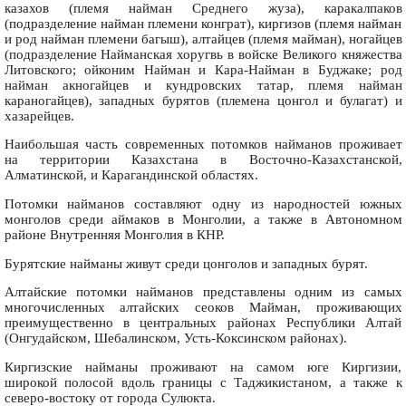
казахов (племя найман Среднего жуза), каракалпаков
(подразделение найман племени конграт), киргизов (племя найман
и род найман племени багыш), алтайцев (племя майман), ногайцев
(подразделение Найманская хоругвь в войске Великого княжества
Литовского; ойконим Найман и Кара-Найман в Буджаке; род
найман акногайцев и кундровских татар, племя найман
караногайцев), западных бурятов (племена цонгол и булагат) и
хазарейцев.
Наибольшая часть современных потомков найманов проживает
на территории Казахстана в Восточно-Казахстанской,
Алматинской, и Карагандинской областях.
Потомки найманов составляют одну из народностей южных
монголов среди аймаков в Монголии, а также в Автономном
районе Внутренняя Монголия в КНР.
Бурятские найманы живут среди цонголов и западных бурят.
Алтайские потомки найманов представлены одним из самых
многочисленных алтайских сеоков Майман, проживающих
преимущественно в центральных районах Республики Алтай
(Онгудайском, Шебалинском, Усть-Коксинском районах).
Киргизские найманы проживают на самом юге Киргизии,
широкой полосой вдоль границы с Таджикистаном, а также к
северо-востоку от города Сулюкта.