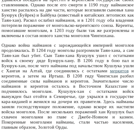
ставленников. Однако после его смерти в 1190 году найманское
ханство распалось на две части, которые возглавили сыновья хана
Буюрук (Буйрек) и Байбука (известный в китайских летописях как
Таян-хан). Раскол ослабил найманов, и в 1201 году оба владения
потерпели поражение от монгольско-кереитского союза. Кереиты,
помогавшие монголам, в 1203 году были так же разгромлены и
включены в состав нового ханства монголов Чингизхана.
Однако война найманов с зарождающейся империей монголов
продолжалась. В 1204 году монголы разгромили Таян-хана, а сам
Таян-хан был убит. Сын Таян-хана Кушулук ушел с остатками
войск к своему дяде Буюрук-хану. В 1206 году в бою пал и
Буюрук-хан, после чего найманы под начальством Кушлука ушли
с Хангая на Алтай, где соединились с остатками
меркитов
и
кереитов, а затем на Иртыш. В 1208 гиду Чингисхан разбил
соединенные силы найманов и кереитов. Значительное число
найманов и кереитов осталось в Восточном Казахстане и
подчинилось монголам. Кушулук-хан с остатками войск
вынужден был отойти в Семиречье, где укрылся в государстве
кара-киданей и женился на дочери их правителя. Здесь найманы
заняли господствующее положение, однако вскоре их настигли
войска монголов. После нескольких поражений хан Кушулук был
схвачен монголами во главе с Джебе-Нояном и казнен.
Покоренные монголами найманы, стали частью населения,
главным образом, Золотой Орды.