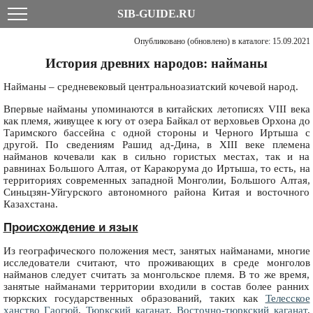
SIB-GUIDE.RU
Опубликовано (обновлено) в каталоге: 15.09.2021
История древних народов: найманы
Найманы – средневековый центральноазиатский кочевой народ.
Впервые найманы упоминаются в китайских летописях VIII века
как племя, живущее к югу от озера Байкал от верховьев Орхона до
Таримского бассейна с одной стороны и Черного Иртыша с
другой. По сведениям Рашид ад-Дина, в XIII веке племена
найманов кочевали как в сильно гористых местах, так и на
равнинах Большого Алтая, от Каракорума до Иртыша, то есть, на
территориях современных западной Монголии, Большого Алтая,
Синьцзян-Уйгурского автономного района Китая и восточного
Казахстана.
Происхождение и язык
Из географического положения мест, занятых найманами, многие
исследователи считают, что проживающих в среде монголов
найманов следует считать за монгольское племя. В то же время,
занятые найманами территории входили в состав более ранних
тюркских государственных образований, таких как
Телесское
ханство Гаогюй
,
Тюркский каганат
,
Восточно-тюркский каганат
,