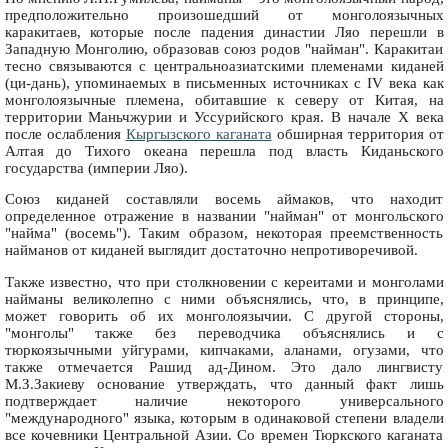
предположительно произошедший от монголоязычных
каракитаев, которые после падения династии Ляо перешли в
Западную Монголию, образовав союз родов "найман". Каракитаи
тесно связываются с центральноазиатскими племенами киданей
(ци-дань), упоминаемых в письменных источниках с IV века как
монголоязычные племена, обитавшие к северу от Китая, на
территории Маньчжурии и Уссурийского края. В начале X века
после ослабления
Кыргызского каганата
обширная территория от
Алтая до Тихого океана перешла под власть Киданьского
государства (империи Ляо).
Союз киданей составляли восемь аймаков, что находит
определенное отражение в названии "найман" от монгольского
"найма" (восемь"). Таким образом, некоторая преемственность
найманов от киданей выглядит достаточно непротиворечивой.
Также известно, что при столкновении с кереитами и монголами
найманы великолепно с ними объяснялись, что, в принципе,
может говорить об их монголоязычии. С другой стороны,
"монголы" также без переводчика объяснялись и с
тюркоязычными уйгурами, кипчаками, аланами, огузами, что
также отмечается Рашид ад-Дином. Это дало лингвисту
М.З.Закиеву основание утверждать, что данный факт лишь
подтверждает наличие некоторого универсального
"международного" языка, которым в одинаковой степени владели
все кочевники Центральной Азии. Со времен Тюркского каганата