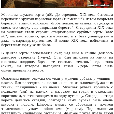
Жилищем служила юрта (иб). До середины XIX века бытовала
переносная круглая каркасная юрта (тирмелг иб), летом покрытая
берестой, а зимой войлоком. Чтобы войлок не намокал от дождя и
снега, его сверху еще закрывали берестой. С середины XIX века
на зимниках стали строить стационарные срубные юрты "агас
иб", шести-, восьми-, десятиугольные, а у баев двенадцати- и
даже четырнадцатиугольные. В конце XIX века войлочных и
берестяных юрт уже не было.
В центре юрты располагался очаг, над ним в крыше делалось
дымовое отверстие (тунук). Очаг был выложен из камня на
глиняном поддоне. Здесь же ставился железный треножник
(очых), на котором находился казан. Дверь юрты была
ориентирована на восток.
Основным видом одежды служили у мужчин рубаха, у женщин -
платье. Для повседневной носки их шили из хлопчатобумажных
тканей, праздничные - из шелка. Мужская рубаха кроилась с
поликами (ээн) на плечах, с разрезом на груди и отложным
воротником, застегивающимся на одну пуговицу. Спереди и сзади
ворота делались складки, благодаря чему рубаха была очень
широка в подоле. Широкие рукава со сборками у поликов
заканчивались узкими обшлагами (мор-кам). Под мышками
вставлялись квадратные ластовицы. Женское платье имело такой