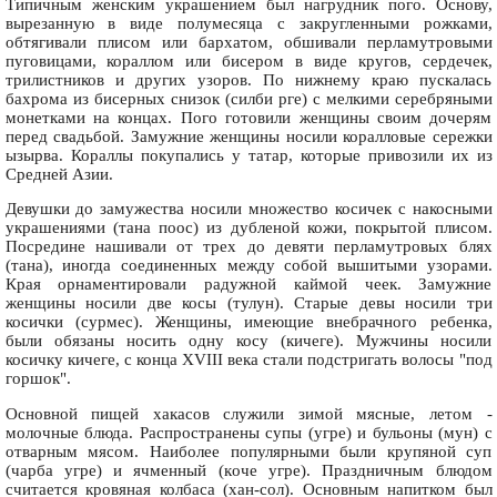
Типичным женским украшением был нагрудник пого. Основу,
вырезанную в виде полумесяца с закругленными рожками,
обтягивали плисом или бархатом, обшивали перламутровыми
пуговицами, кораллом или бисером в виде кругов, сердечек,
трилистников и других узоров. По нижнему краю пускалась
бахрома из бисерных снизок (силби рге) с мелкими серебряными
монетками на концах. Пого готовили женщины своим дочерям
перед свадьбой. Замужние женщины носили коралловые сережки
ызырва. Кораллы покупались у татар, которые привозили их из
Средней Азии.
Девушки до замужества носили множество косичек с накосными
украшениями (тана поос) из дубленой кожи, покрытой плисом.
Посредине нашивали от трех до девяти перламутровых блях
(тана), иногда соединенных между собой вышитыми узорами.
Края орнаментировали радужной каймой чеек. Замужние
женщины носили две косы (тулун). Старые девы носили три
косички (сурмес). Женщины, имеющие внебрачного ребенка,
были обязаны носить одну косу (кичеге). Мужчины носили
косичку кичеге, с конца XVIII века стали подстригать волосы "под
горшок".
Основной пищей хакасов служили зимой мясные, летом -
молочные блюда. Распространены супы (угре) и бульоны (мун) с
отварным мясом. Наиболее популярными были крупяной суп
(чарба угре) и ячменный (кoче угре). Праздничным блюдом
считается кровяная колбаса (хан-сoл). Основным напитком был