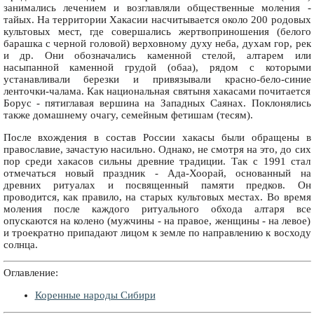
занимались лечением и возглавляли общественные моления -
тайых. На территории Хакасии насчитывается около 200 родовых
культовых мест, где совершались жертвоприношения (белого
барашка с черной головой) верховному духу неба, духам гор, рек
и др. Они обозначались каменной стелой, алтарем или
насыпанной каменной грудой (обаа), рядом с которыми
устанавливали березки и привязывали красно-бело-синие
ленточки-чалама. Как национальная святыня хакасами почитается
Борус - пятиглавая вершина на Западных Саянах. Поклонялись
также домашнему очагу, семейным фетишам (тесям).
После вхождения в состав России хакасы были обращены в
православие, зачастую насильно. Однако, не смотря на это, до сих
пор среди хакасов сильны древние традиции. Так с 1991 стал
отмечаться новый праздник - Ада-Хоорай, основанный на
древних ритуалах и посвященный памяти предков. Он
проводится, как правило, на старых культовых местах. Во время
моления после каждого ритуального обхода алтаря все
опускаются на колено (мужчины - на правое, женщины - на левое)
и троекратно припадают лицом к земле по направлению к восходу
солнца.
Оглавление:
Коренные народы Сибири