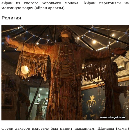
айран из кислого коровьего молока. Айран перегоняли на
молочную водку (айран арагазы).
Религия
Среди хакасов издревле был развит шаманизм. Шаманы (камы)