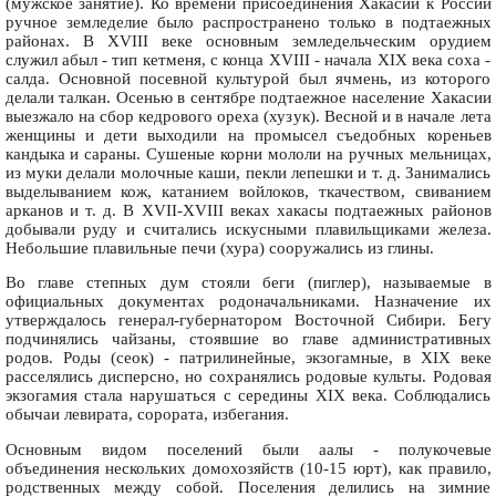
(мужское занятие). Ко времени присоединения Хакасии к России
ручное земледелие было распространено только в подтаежных
районах. В XVIII веке основным земледельческим орудием
служил абыл - тип кетменя, с конца XVIII - начала XIX века соха -
салда. Основной посевной культурой был ячмень, из которого
делали талкан. Осенью в сентябре подтаежное население Хакасии
выезжало на сбор кедрового ореха (хузук). Весной и в начале лета
женщины и дети выходили на промысел съедобных кореньев
кандыка и сараны. Сушеные корни мололи на ручных мельницах,
из муки делали молочные каши, пекли лепешки и т. д. Занимались
выделыванием кож, катанием войлоков, ткачеством, свиванием
арканов и т. д. В XVII-XVIII веках хакасы подтаежных районов
добывали руду и считались искусными плавильщиками железа.
Небольшие плавильные печи (хура) сооружались из глины.
Во главе степных дум стояли беги (пиглер), называемые в
официальных документах родоначальниками. Назначение их
утверждалось генерал-губернатором Восточной Сибири. Бегу
подчинялись чайзаны, стоявшие во главе административных
родов. Роды (сеок) - патрилинейные, экзогамные, в XIX веке
расселялись дисперсно, но сохранялись родовые культы. Родовая
экзогамия стала нарушаться с середины XIX века. Соблюдались
обычаи левирата, сорората, избегания.
Основным видом поселений были аалы - полукочевые
объединения нескольких домохозяйств (10-15 юрт), как правило,
родственных между собой. Поселения делились на зимние