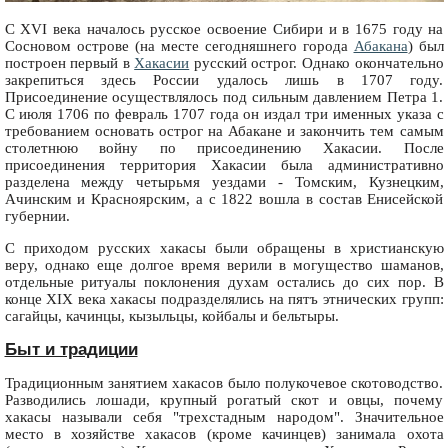
С XVI века началось русское освоение Сибири и в 1675 году на
Сосновом острове (на месте сегодняшнего города
Абакана
) был
построен первый в
Хакасии
русский острог. Однако окончательно
закрепиться здесь России удалось лишь в 1707 году.
Присоединение осуществлялось под сильным давлением Петра 1.
С июля 1706 по февраль 1707 года он издал три именных указа с
требованием основать острог на Абакане и закончить тем самым
столетнюю войну по присоединению Хакасии. После
присоединения территория Хакасии была административно
разделена между четырьмя уездами - Томским, Кузнецким,
Ачинским и Красноярским, а с 1822 вошла в состав Енисейской
губернии.
С приходом русских хакасы были обращены в христианскую
веру, однако еще долгое время верили в могущество шаманов,
отдельные ритуалы поклонения духам остались до сих пор. В
конце XIX века хакасы подразделялись на пятъ этнических групп:
сагайцы, качинцы, кызыльцы, койбалы и бельтыры.
Быт и традиции
Традиционным занятием хакасов было полукочевое скотоводство.
Разводились лошади, крупный рогатый скот и овцы, почему
хакасы называли себя "трехстадным народом". Значительное
место в хозяйстве хакасов (кроме качинцев) занимала охота