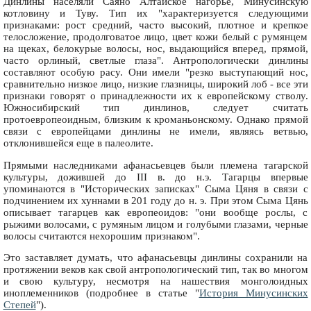
Динлины населяли Саяно Алтайское нагорье, Минусинскую
котловину и Туву. Тип их "характеризуется следующими
признаками: рост средний, часто высокий, плотное и крепкое
телосложение, продолговатое лицо, цвет кожи белый с румянцем
на щеках, белокурые волосы, нос, выдающийся вперед, прямой,
часто орлиный, светлые глаза". Антропологически динлины
составляют особую расу. Они имели "резко выступающий нос,
сравнительно низкое лицо, низкие глазницы, широкий лоб - все эти
признаки говорят о принадлежности их к европейскому стволу.
Южносибирский тип динлинов, следует считать
протоевропеоидным, близким к кроманьонскому. Однако прямой
связи с европейцами динлины не имели, являясь ветвью,
отклонившейся еще в палеолите.
Прямыми наследниками афанасьевцев были племена тагарской
культуры, дожившей до III в. до н.э. Тагарцы впервые
упоминаются в "Исторических записках" Сыма Цяня в связи с
подчинением их хуннами в 201 году до н. э. При этом Сыма Цянь
описывает тагарцев как европеоидов: "они вообще рослы, с
рыжими волосами, с румяным лицом и голубыми глазами, черные
волосы считаются нехорошим признаком".
Это заставляет думать, что афанасьевцы динлины сохранили на
протяжении веков как свой антропологический тип, так во многом
и свою культуру, несмотря на нашествия монголоидных
иноплеменников (подробнее в статье "
История Минусинских
Степей
").