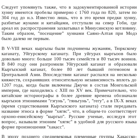
Следует упомянуть также, что в задокументированной истории
хунну имеются пробелы примерно с 1760 года по 820, затем по
304 год до н.э. Известно лишь, что в это время предки хунну,
разбитые жунами и китайцами, отступали на север Гоби, где
ареал их распространения захватывал и Минусинскую котловину.
Таким образом, "посещение" хуннами Саяно-Алтая при Модэ
было далеко не первым.
В V-VIII веках кыргызы были подчинены жужаням, Тюркскому
каганату, Уйгурскому каганату. При уйгурах кыргызов было
довольно много: больше 100 тысяч семейств и 80 тысяч воинов.
В 840 году они разгромили Уйгурский каганат и образовали
Кыргызский каганат, более 80 лет бывший гегемоном в
Центральной Азии. Впоследствии каганат распался на несколько
княжеств, сохранявших относительную независимость вплоть до
1207 года, когда были включены Джучи в состав Монгольской
империи, где находились с XIII по XV век. Примечательно, что
китайские историографы в более древние времена обозначали
кыргызов этнонимами "гэгунь", "гяньгунь", "гегу", а в IХ-X веках
(время существования Кыргызского каганата) стали передавать
название этноса в форме "хягяс", что, в общем-то соответствует
орхоно-енисейскому "кыргыз". Русские ученые, исследуя этот
вопрос, называли этноним "хягяс" в удобной для русского языка
форме произношения "хакасс".
В эпоху позднего средневековья племенные группы Хакасско-