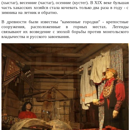
(хыстаг), весенние (частаг), осенние (кустег). В XIX веке бульшая
часть хакасских хозяйсв стала кочевать только два раза в году - с
зимника на летник и обратно.
В древности были известны "каменные городки" - крепостные
сооружения, расположенные в горных местах. Легенды
связывают их возведение с эпохой борьбы против монгольского
владычества и русского завоевания.