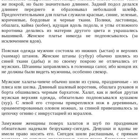
же покрой, но было значительно длиннее. Задний подол делался
длиннее переднего и образовывал небольшой шлейф.
Предпочтительными для платья служили красные, синие, зеленые,
коричневые, бордовые и черные ткани. Полики, ластовицы,
обшлага, кайма (кoбее), идущая вдоль подола, и углы отложного
воротника делались из материи другого цвета и украшались
вышивкой. Женское платье никогда не подпоясывалось (за
исключением вдов).
Поясная одежда мужчин состояла из нижних (ыстан) и верхних
(чанмар) штанов. Женские штаны (субур) обычно шились из
синей ткани (дабы) и по своему покрою не отличались от
мужских. Штанины заправлялись в голенища сапог, ибо концов их
не должны были видеть мужчины, особенно свекор.
Мужские халаты-чимче обычно шили из сукна, праздничные - из
плиса или шелка. Длинный шалевый воротник, обшлага рукавов и
борта обшивались черным бархатом. Халат, как и любая другая
мужская верхняя одежда, обязательно подпоясывался кушаком
(хур). С левой его стороны прикреплялся нож в деревянных,
орнаментированных оловом ножнах, за спиной привешивалось за
цепочку огниво с инкрустацией из кораллов.
Замужние женщины поверх халатов и шуб по праздникам
обязательно надевали безрукавку-сигедек. Девушки и вдовы не
имели право носить его. Сигедек шили распашным, с прямым
разрезом, из четырех проклеенных слоев ткани, благодаря чему