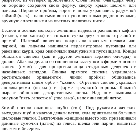
он хорошо сохранял свою форму, сверху крыли шелком или
плисом. Широкие проймы, ворот и полы украшались радужной
каймой (чеек) - нашитыми вплотную в несколько рядов шнурами,
вручную сплетенными из цветных шелковых ниток.
Весной и осенью молодые женщины надевали распашной кафтан
(сикпен, или хаптал) из тонкого сукна двух типов: отрезной и
прямой. Шалевый воротник покрывали красным шелком или
парчой, на лацканы нашивали перламутровые пуговицы или
раковины каури, края окаймляли жемчужными пуговицами. Концы
обшлагов сикпена (как и другой женской верхней одежды) в
долине Абакана делали со скошенным выступом в форме конского
копыта (омах) - для прикрытия лица стыдливых девушек от
назойливых взглядов. Спинка прямого сикпена украшалась
растительным орнаментом, линии проймы обшивались
декоративным швом oрбе - "козлик". Отрезной сикпен украшали
аппликациями (пыраат) в форме трехрогой короны. Каждый
пыраат обшивали декоративным швом. Над ним вышивали
рисунок "пять лепестков" (пис азыр), напоминающий лотос.
Зимой носили овчинные шубы (тон). Под рукавами женских
выходных шуб и халатов делали петли, куда привязывали большие
шелковые платки. Зажиточные женщины вместо них привешивали
длинные сумочки (илтик) из плиса, шелка или парчи, вышитые
шелком и бисером.