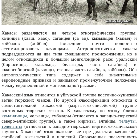
Хакасы разделяются на четыре этнографические группы:
качинцев (хааш, хаас), сагайцев (са ай), кызыльцев (хызыл) и
койбалов (хойбал). Последние почти полностью
ассимилировались качинцами. Антропологически хакасы
подразделяются на два типа смешанного происхождения, но в
целом относящихся к большой монголоидной расе: уральский
(бирюсинцы, кызыльцы, бельтыры, часть сагайцев) и
южносибирский (качинцы, степная часть сагайцев, койбалы). Оба
антропологических типа содержат в себе значительные
европеоидные признаки и занимают промежуточное положение
между европеоидной и монголоидной расами.
Хакасский язык относится к уйгурской группе восточно-хуннской
ветви тюркских языков. По другой классификации относится к
самостоятельной хакасской (кыргызско-енисейской) группе
восточных тюркских языков. К хакасскому по языку близки
кумандинцы
, челканцы, тубалары (относятся к западно-тюркской
северо-алтайской группе), а также киргизы, алтайцы,
телеуты
,
теленгиты
(относятся к западно-тюркской киргизско-кыпчакской
группе). Хакасский язык включает четыре диалекта: качинский,
сагайский, кызыльский и шорский. Современная письменность