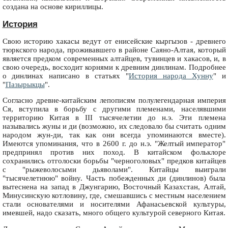
создана на основе кириллицы.
История
Свою историю хакасы ведут от енисейские кыргызов - древнего
тюркского народа, проживавшего в районе Саяно-Алтая, который
является предком современных алтайцев, тувинцев и хакасов, и, в
свою очередь, восходит корнями к древним динлинам. Подробнее
о динлинах написано в статьях "
История народа Хунну
" и
"
Пазырыкцы
".
Согласно древне-китайским лепописям полулегендарная империя
Ся, вступила в борьбу с другими племенами, населявшими
территорию Китая в III тысячелетии до н.э. Эти племена
назывались жуны и ди (возможно, их следовало бы считать одним
народом жун-ди, так как они всегда упоминаются вместе).
Имеются упоминания, что в 2600 г. до н.э. "Желтый император"
предпринял против них поход. В китайском фольклоре
сохранились отголоски борьбы "черноголовых" предков китайцев
с "рыжеволосыми дьяволами". Китайцы выиграли
"тысячелетнюю" войну. Часть побежденных ди (динлинов) была
вытеснена на запад в Джунгарию, Восточный Казахстан, Алтай,
Минусинскую котловину, где, смешавшись с местным населением
стали основателями и носителями Афанасьевской культуры,
имевшей, надо сказать, много общего культурой северного Китая.