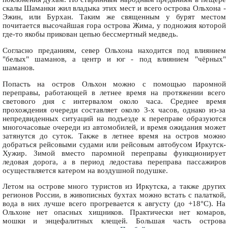
скалы Шаманки жил владыка этих мест и всего острова Ольхона -
Эжин, или Бурхан. Таким же священным у бурят местом
почитается высочайшая гора острова Жима, у подножия которой
где-то якобы прикован цепью бессмертный медведь.
Согласно преданиям, север Ольхона находится под влиянием
"белых" шаманов, а центр и юг - под влиянием "чёрных"
шаманов.
Попасть на остров Ольхон можно с помощью паромной
переправы, работающей в летнее время на протяжении всего
светового дня с интервалом около часа. Среднее время
прохождения очереди составляет около 3-х часов, однако из-за
непредвиденных ситуаций на подъезде к переправе образуются
многочасовые очереди из автомобилей, и время ожидания может
затянутся до суток. Также в летнее время на остров можно
добраться рейсовыми судами или рейсовым автобусом Иркутск-
Хужир. Зимой вместо паромной переправы функционирует
ледовая дорога, а в период ледостава переправа пассажиров
осуществляется катером на воздушной подушке.
Летом на острове много туристов из Иркутска, а также других
регионов России, в живописных бухтах можно встать с палаткой,
вода в них лучше всего прогревается к августу (до +18°C). На
Ольхоне нет опасных хищников. Практически нет комаров,
мошки и энцефалитных клещей. Большая часть острова