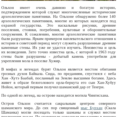
Ольхон имеет очень давнюю и богатую историю,
подтверждением которой служат многочисленные исторические
археологические памятники. На Ольхоне обнаружено более 140
археологических памятников, многие из которых находятся под
охраной государства. Это наскальные рисунки, древние
поселения, стоянки, погребения, культовые и оборонительные
сооружения. К сожалению, многие археологические памятники
были разрушены. Ярким примером наплевательского отношения к
истории в советский период могут служить разрушенные древние
каменные стены. Их уже не удастся изучить. Неизвестна и цель
их возведения. Зато точно известна цель, с которой в 1963 году
стены были разрушены - добытый камень употребили для
укрепления мола в поселке Хужир.
В мифах и легендах бурят Ольхон является местом обитания
грозных духов Байкала. Сюда, по преданиям, спустился с неба
Хан -Хутэ Баабай, посланный на Землю высшими богами. Здесь
живет в образе белоголового орла-беркута его сын Хан-Хубуу
Нойон, который первым получил шаманский дар от Тенгри.
По одной из легенд, на острове находится могила Чингисхана.
Остров Ольхон считается сакральным центром северного
шаманского мира. До сих пор священный
мыс Бурхан
(Скала
Шаманка) могли посещать только шаманы и служил местом
поклонения духам. По старинным народным преданиям в пещере