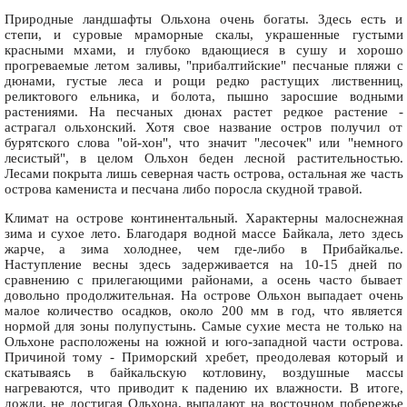
Природные ландшафты Ольхона очень богаты. Здесь есть и
степи, и суровые мраморные скалы, украшенные густыми
красными мхами, и глубоко вдающиеся в сушу и хорошо
прогреваемые летом заливы, "прибалтийские" песчаные пляжи с
дюнами, густые леса и рощи редко растущих лиственниц,
реликтового ельника, и болота, пышно заросшие водными
растениями. На песчаных дюнах растет редкое растение -
астрагал ольхонский. Хотя свое название остров получил от
бурятского слова "ой-хон", что значит "лесочек" или "немного
лесистый", в целом Ольхон беден лесной растительностью.
Лесами покрыта лишь северная часть острова, остальная же часть
острова камениста и песчана либо поросла скудной травой.
Климат на острове континентальный. Характерны малоснежная
зима и сухое лето. Благодаря водной массе Байкала, лето здесь
жарче, а зима холоднее, чем где-либо в Прибайкалье.
Наступление весны здесь задерживается на 10-15 дней по
сравнению с прилегающими районами, а осень часто бывает
довольно продолжительная. На острове Ольхон выпадает очень
малое количество осадков, около 200 мм в год, что является
нормой для зоны полупустынь. Самые сухие места не только на
Ольхоне расположены на южной и юго-западной части острова.
Причиной тому - Приморский хребет, преодолевая который и
скатываясь в байкальскую котловину, воздушные массы
нагреваются, что приводит к падению их влажности. В итоге,
дожди, не достигая Ольхона, выпадают на восточном побережье