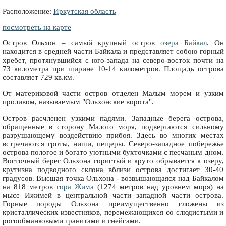
Расположение:
Иркутская область
посмотреть на карте
Остров Ольхон – самый крупный остров
озера Байкал
. Он
находится в средней части Байкала и представляет собою горный
хребет, протянувшийся с юго-запада на северо-восток почти на
73 километра при ширине 10-14 километров. Площадь острова
составляет 729 кв.км.
От материковой части остров отделен Малым морем и узким
проливом, называемым "Ольхонские ворота".
Остров расчленен узкими падями. Западные берега острова,
обращенные в сторону Малого моря, подвергаются сильному
разрушающему воздействию прибоя. Здесь во многих местах
встречаются гроты, ниши, пещеры. Северо-западное побережье
острова пологое и богато уютными бухточками с песчаным дном.
Восточный берег Ольхона гористый и круто обрывается к озеру,
крутизна подводного склона вблизи острова достигает 30-40
градусов. Высшая точка Ольхона - возвышающаяся над Байкалом
на 818 метров
гора Жима
(1274 метров над уровнем моря) на
мысе Ижимей в центральной части западной части острова.
Горные породы Ольхона преимущественно сложены из
кристаллических известняков, перемежающихся со слюдистыми и
рогообманковыми гранитами и гнейсами.