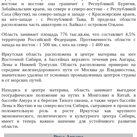
востоке и востоке она граничит с Республикой Бурятия,
Забайкальским краем, на севере и северо-востоке - с Республикой
Саха (Якутия), на северо-западе и западе - с Красноярским краем,
на юго-западе - с Республикой Тыва. В пределах области
расположена часть акватории оз. Байкал с островом Ольхон.
Область занимает площадь 776 тыс.кв.км, что составляет 4,5%
территории Российской Федерации. Протяженность области с
запада на восток - 1 500 км, с юга на север - 1 400 км.
Иркутская область расположена в центре материка на юге
Восточной Сибири, в бассейнах верхнего течения рек Ангары,
Лены и Нижней Тунгуски. Область расположена примерно на
середине железнодорожного пути от Москвы до Владивостока,
значительно удалена от основных промышленных центров страны
и от морских путей.
Находясь в центре материка, область занимает выгодное
географическое положение на путях в Монголию и Китай, в
бассейн Амура и к берегам Тихого океана, а также через бассейн
Лены в Якутию и на северо-восток Сибири, сыгравшее в прошлом
положительную роль в росте Иркутска как крупного
экономического, политического и культурного центра Сибири,
имеет и теперь важное значение для устойчивого развития
области.
Река Ангара