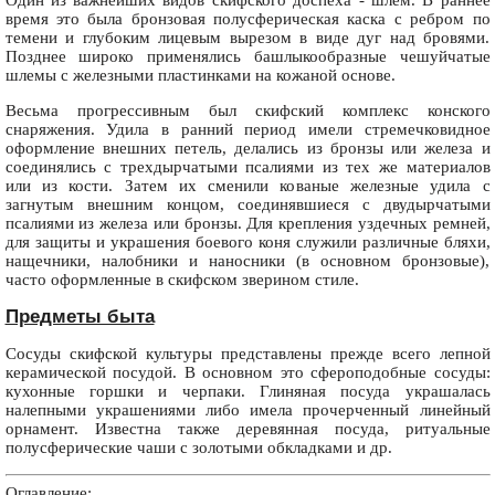
Один из важнейших видов скифского доспеха - шлем. В раннее
время это была бронзовая полусферическая каска с ребром по
темени и глубоким лицевым вырезом в виде дуг над бровями.
Позднее широко применялись башлыкообразные чешуйчатые
шлемы с железными пластинками на кожаной основе.
Весьма прогрессивным был скифский комплекс конского
снаряжения. Удила в ранний период имели стремечковидное
оформление внешних петель, делались из бронзы или железа и
соединялись с трехдырчатыми псалиями из тех же материалов
или из кости. Затем их сменили кованые железные удила с
загнутым внешним концом, соединявшиеся с двудырчатыми
псалиями из железа или бронзы. Для крепления уздечных ремней,
для защиты и украшения боевого коня служили различные бляхи,
нащечники, налобники и наносники (в основном бронзовые),
часто оформленные в скифском зверином стиле.
Предметы быта
Сосуды скифской культуры представлены прежде всего лепной
керамической посудой. В основном это сфероподобные сосуды:
кухонные горшки и черпаки. Глиняная посуда украшалась
налепными украшениями либо имела прочерченный линейный
орнамент. Известна также деревянная посуда, ритуальные
полусферические чаши с золотыми обкладками и др.
Оглавление: