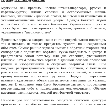
Мужчины, как правило, носили штаны-шаровары, рубахи и
кафтаны-куртки, мягкие сапожки и остроконечные шапки-
башлыки, женщины - длинные платья, башлыки или конические и
усеченно-конические головные уборы. Одежда богатых людей
могла быть обшита золотыми бляшками. Украшениями служили
также бусы, височные привески и булавки, гривны и браслеты,
украшенные в "зверином стиле".
Бронзовые зеркала входили как в состав погребального инвентаря,
так и являлись не только предметом туалета, но и сакральным
объектом. Самые ранние зеркала имеют с обратной стороны вид
сковородки с поднятыми бортами. Ручка находилась в центре и
представляла собой петельку или два столбика, увенчанных
бляшкой. Затем появились зеркала с длинной боковой бронзовой
ручкой и изображениями в скифском зверином стиле. Еще
позднее распространились зеркала без бортиков, с боковыми
рукоятями, похожими на рукояти скифских мечей, а также с
прямоугольными костяными ручками. Наряду с зеркалами
важными культовыми объектами являлись навершия ритуальных
шестов. В основном они были бронзовые литые, с прорезными
погремушками либо с подвешенными колокольчиками. Обычно
навершия увенчивались головой или фигурой животного.
Наибольшую изобретательность создатели скифской культуры
проявили в разработке наступательного и оборонительного