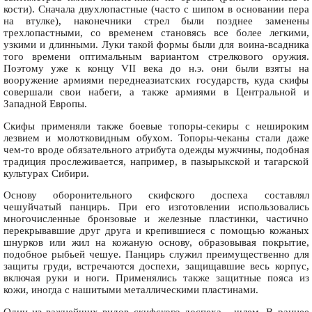
кости). Сначала двухлопастные (часто с шипом в основании пера
на втулке), наконечники стрел были позднее заменены
трехлопастными, со временем становясь все более легкими,
узкими и длинными. Луки такой формы были для воина-всадника
того времени оптимальным вариантом стрелкового оружия.
Поэтому уже к концу VII века до н.э. они были взяты на
вооружение армиями переднеазиатских государств, куда скифы
совершали свои набеги, а также армиями в Центральной и
Западной Европы.
Скифы применяли также боевые топоры-секиры с нешироким
лезвием и молотковидным обухом. Топоры-чеканы стали даже
чем-то вроде обязательного атрибута одежды мужчины, подобная
традиция прослеживается, например, в пазырыкской и тагарской
культурах Сибири.
Основу оборонительного скифского доспеха составлял
чешуйчатый панцирь. При его изготовлении использовались
многочисленные бронзовые и железные пластинки, частично
перекрывавшие друг друга и крепившиеся с помощью кожаных
шнурков или жил на кожаную основу, образовывая покрытие,
подобное рыбьей чешуе. Панцирь служил преимущественно для
защиты груди, встречаются доспехи, защищавшие весь корпус,
включая руки и ноги. Применялись также защитные пояса из
кожи, иногда с нашитыми металлическими пластинами.