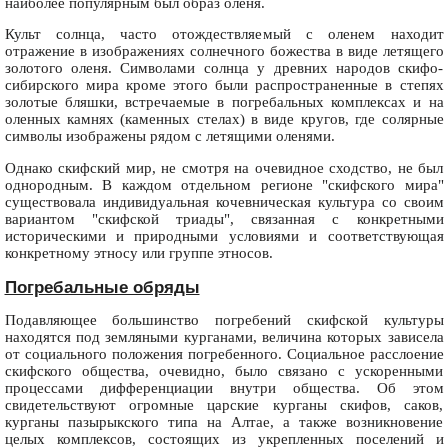
наиболее популярным был образ оленя.
Культ солнца, часто отождествляемый с оленем находит
отражение в изображениях солнечного божества в виде летящего
золотого оленя. Символами солнца у древних народов скифо-
сибирского мира кроме этого были распространенные в степях
золотые бляшки, встречаемые в погребальных комплексах и на
оленных камнях (каменных стелах) в виде кругов, где солярные
символы изображены рядом с летящими оленями.
Однако скифский мир, не смотря на очевидное сходство, не был
однородным. В каждом отдельном регионе "скифского мира"
существовала индивидуальная кочевническая культура со своим
вариантом "скифской триады", связанная с конкретными
историческими и природными условиями и соответствующая
конкретному этносу или группе этносов.
Погребальные обряды
Подавляющее большинство погребений скифской культуры
находятся под земляными курганами, величина которых зависела
от социального положения погребенного. Социальное расслоение
скифского общества, очевидно, было связано с ускоренными
процессами дифференциации внутри общества. Об этом
свидетельствуют огромные царские курганы скифов, саков,
курганы пазырыкского типа на Алтае, а также возникновение
целых комплексов, состоящих из укрепленных поселений и