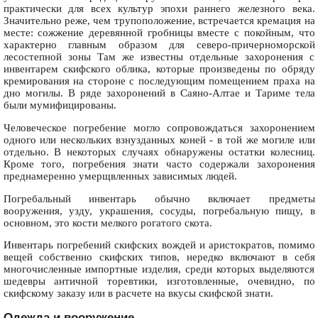
практически для всех культур эпохи раннего железного века.
Значительно реже, чем трупоположение, встречается кремация на
месте: сожжение деревянной гробницы вместе с покойным, что
характерно главным образом для северо-причерноморской
лесостепной зоны Там же известны отдельные захоронения с
инвентарем скифского облика, которые произведены по обряду
кремирования на стороне с последующим помещением праха на
дно могилы. В ряде захоронений в Саяно-Алтае и Тариме тела
были мумифицированы.
Человеческое погребение могло сопровождаться захоронением
одного или нескольких взнузданных коней - в той же могиле или
отдельно. В некоторых случаях обнаружены остатки колесниц.
Кроме того, погребения знати часто содержали захоронения
преднамеренно умерщвленных зависимых людей.
Погребальный инвентарь обычно включает предметы
вооружения, узду, украшения, сосуды, погребальную пищу, в
основном, это кости мелкого рогатого скота.
Инвентарь погребений скифских вождей и аристократов, помимо
вещей собственно скифских типов, нередко включают в себя
многочисленные импортные изделия, среди которых выделяются
шедевры античной торевтики, изготовленные, очевидно, по
скифскому заказу или в расчете на вкусы скифской знати.
Одежда и вооружение