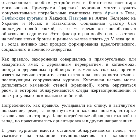
отличающихся особым устройством и богатством инвентаря
могильников. Примерами "царских" курганов могут служить
монументальные погребальные комплексы типа
Аржан
в Туве,
Салбыкские курганы
в Хакасии,
Пазырык
на Алтае, Келермес на
Украине и Иссык в Казахстане. Социальный фактор был
порожден новой эпохой, в то же время он способствовал
образованию единства. Этот фактор играл особую роль в степях
на рубеже эпохи бронзы и раннего железа вплоть до V века до н.
э., когда активно шел процесс формирования идеологического,
социального и военного лидерства.
Как правило, захоронения совершались в прямоугольных или
квадратных ямах с деревянным перекрытием, в катакомбах,
иногда в деревянных гробницах и каменных склепах, причем
известны случаи строительства склепов на поверхности земли с
последующим сооружением кургана. Курганная насыпь могла
дополняться каменной стеной (крепидой), могла окружаться
рвом, в котором обнаруживаются следы жертвоприношений и
иных ритуально-поминальных действий.
Погребенного, как правило, укладывали на спину, в вытянутом
положении, реже, с подогнутыми в коленях ногами, которые
заваливались в сторону. Чаще погребенные обращены головой на
запад, но практиковалась ориентировка и в других направлениях.
В ряде курганов вместо останков обнаруживается пепел, что
указывает на традиции трупоположения, что характерно