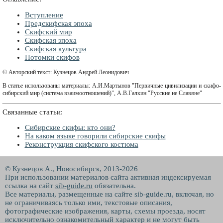
Вступление
Предскифская эпоха
Скифский мир
Скифская эпоха
Скифская культура
Потомки скифов
© Авторский текст: Кузнецов Андрей Леонидович
В статье использованы материалы: А.И.Мартынов "Первичные цивилизации и скифо-
сибирский мир (система взаимоотношений)", А.В.Галкин "Русские не Славяне"
Связанные статьи:
Сибирские скифы: кто они?
На каком языке говорили сибирские скифы
Реконструкция скифского костюма
© Кузнецов А., Новосибирск, 2013-2026
При использовании материалов сайта активная индексируемая
ссылка на сайт
sib-guide.ru
обязательна.
Все материалы, размещенные на сайте sib-guide.ru, включая, но
не ограничиваясь только ими, текстовые описания,
фотографические изображения, карты, схемы проезда, носят
исключительно ознакомительный характер и не могут быть