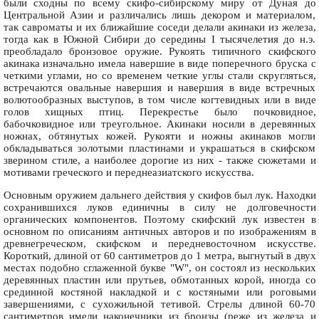
были сходны по всему скифо-сибирскому миру от Дуная до
Центральной Азии и различались лишь декором и материалом,
так савроматы и их ближайшие соседи делали акинаки из железа,
тогда как в Южной Сибири до середины I тысячелетия до н.э.
преобладало бронзовое оружие. Рукоять типичного скифского
акинака изначально имела навершие в виде поперечного бруска с
четкими углами, но со временем четкие углы стали скругляться,
встречаются овальные навершия и навершия в виде встречных
волютообразных выступов, в том числе когтевидных или в виде
голов хищных птиц. Перекрестье было почковидное,
бабочковидное или треугольное. Акинаки носили в деревянных
ножнах, обтянутых кожей. Рукояти и ножны акинаков могли
обкладываться золотыми пластинами и украшаться в скифском
зверином стиле, а наиболее дорогие из них - также сюжетами и
мотивами греческого и переднеазиатского искусства.
Основным оружием дальнего действия у скифов был лук. Находки
сохранившихся луков единичны в силу не долговечности
органических компонентов. Поэтому скифский лук известен в
основном по описаниям античных авторов и по изображениям в
древнегреческом, скифском и передневосточном искусстве.
Короткий, длиной от 60 сантиметров до 1 метра, выгнутый в двух
местах подобно сглаженной букве "W", он состоял из нескольких
деревянных пластин или прутьев, обмотанных корой, иногда со
срединной костяной накладкой и с костяными или роговыми
завершениями, с сухожильной тетивой. Стрелы длиной 60-70
сантиметров имели наконечники из бронзы (реже из железа и