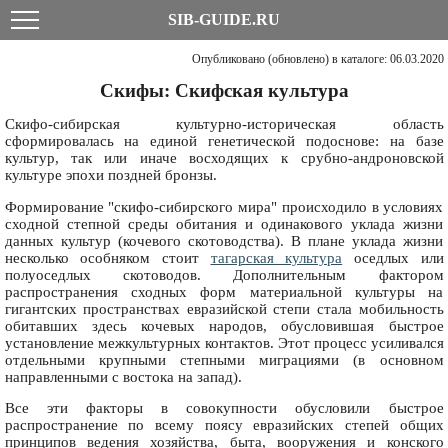
SIB-GUIDE.RU
Опубликовано (обновлено) в каталоге: 06.03.2020
Скифы: Скифская культура
Скифо-сибирская культурно-историческая область
сформировалась на единой генетической подоснове: на базе
культур, так или иначе восходящих к срубно-андроновской
культуре эпохи поздней бронзы.
Формирование "скифо-сибирского мира" происходило в условиях
сходной степной среды обитания и одинакового уклада жизни
данных культур (кочевого скотоводства). В плане уклада жизни
несколько особняком стоит
тагарская культура
оседлых или
полуоседлых скотоводов. Дополнительным фактором
распространения сходных форм материальной культуры на
гигантских пространствах евразийской степи стала мобильность
обитавших здесь кочевых народов, обусловившая быстрое
установление межкультурных контактов. Этот процесс усиливался
отдельными крупными степными миграциями (в основном
направленными с востока на запад).
Все эти факторы в совокупности обусловили быстрое
распространение по всему поясу евразийских степей общих
принципов ведения хозяйства, быта, вооружения и конского