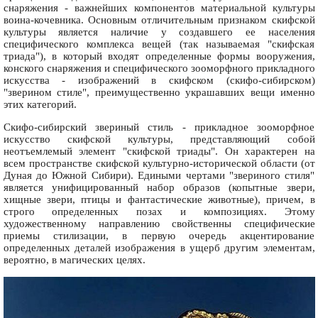
снаряжения - важнейших компонентов материальной культуры
воина-кочевника. Основным отличительным признаком скифской
культуры является наличие у создавшего ее населения
специфического комплекса вещей (так называемая "скифская
триада"), в который входят определенные формы вооружения,
конского снаряжения и специфического зооморфного прикладного
искусства - изображений в скифском (скифо-сибирском)
"зверином стиле", преимущественно украшавших вещи именно
этих категорий.
Скифо-сибирский звериный стиль - прикладное зооморфное
искусство скифской культуры, представляющий собой
неотъемлемый элемент "скифской триады". Он характерен на
всем пространстве скифской культурно-исторической области (от
Дуная до Южной Сибири). Едиными чертами "звериного стиля"
является унифицированный набор образов (копытные звери,
хищные звери, птицы и фантастические животные), причем, в
строго определенных позах и композициях. Этому
художественному направлению свойственны специфические
приемы стилизации, в первую очередь акцентирование
определенных деталей изображения в ущерб другим элементам,
вероятно, в магических целях.