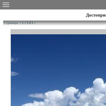
Достопри
Страницы:
<
1
2
3
4
5
>