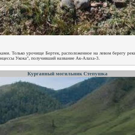
ами. Только урочище Бертек, расположенное на левом берегу рек
нцессы Укока", получивший название Ак-Алаха-3.
Курганный могильник Степушка