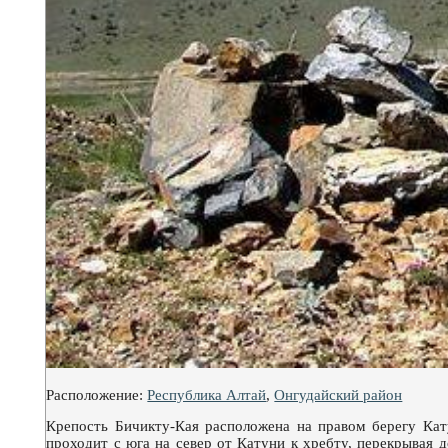
Расположение:
Республика Алтай
,
Онгудайский район
Крепость Бичикту-Кая расположена на правом берегу Кат
проходит с юга на север от Катуни к хребту, перекрывая