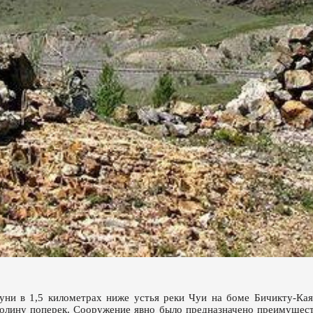
уни в 1,5 километрах ниже устья реки Чуи на боме Бичикту-Кая,
 долину поперек. Сооружение явно было предназначено преимущес