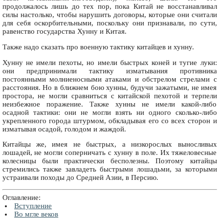
продолжалось лишь до тех пор, пока Китай не восстанавливал
силы настолько, чтобы нарушить договоры, которые они считали
для себя оскорбительными, поскольку они признавали, по сути,
равенство государства Хунну и Китая.
Также надо сказать про военную тактику китайцев и хунну.
Хунну не имели пехоты, но имели быстрых коней и тугие луки:
они предпринимали тактику изматывания противника
постоянными молниеносными атаками и обстрелом стрелами с
расстояния. Но в ближнем бою хунны, будучи зажатыми, не имея
простора, не могли сравниться с китайской пехотой и терпели
неизбежное поражение. Также хунны не имели какой-либо
осадной тактики: они не могли взять ни одного сколько-либо
укрепленного города штурмом, обкладывая его со всех сторон и
изматывая осадой, голодом и жаждой.
Китайцы же, имея не быстрых, а низкорослых выносливых
лошадей, не могли соперничать с хунну в поле. Их тяжеловесные
колесницы были практически бесполезны. Поэтому китайцы
стремились также завладеть быстрыми лошадьми, за которыми
устраивали походы до Средней Азии, в Персию.
Оглавление:
Вступление
Во мгле веков