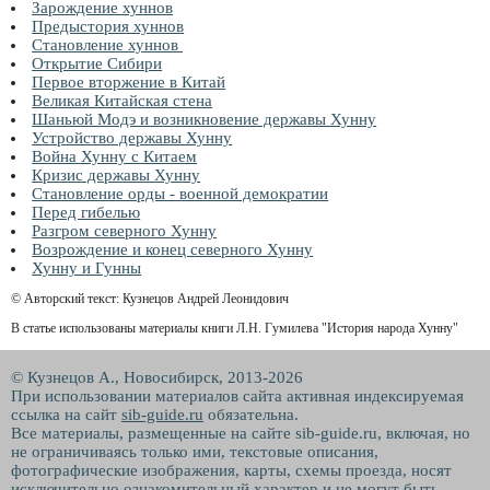
Зарождение хуннов
Предыстория хуннов
Становление хуннов
Открытие Сибири
Первое вторжение в Китай
Великая Китайская стена
Шаньюй Модэ и возникновение державы Хунну
Устройство державы Хунну
Война Хунну с Китаем
Кризис державы Хунну
Становление орды - военной демократии
Перед гибелью
Разгром северного Хунну
Возрождение и конец северного Хунну
Хунну и Гунны
© Авторский текст: Кузнецов Андрей Леонидович
В статье использованы материалы книги Л.Н. Гумилева "История народа Хунну"
© Кузнецов А., Новосибирск, 2013-2026
При использовании материалов сайта активная индексируемая
ссылка на сайт
sib-guide.ru
обязательна.
Все материалы, размещенные на сайте sib-guide.ru, включая, но
не ограничиваясь только ими, текстовые описания,
фотографические изображения, карты, схемы проезда, носят
исключительно ознакомительный характер и не могут быть