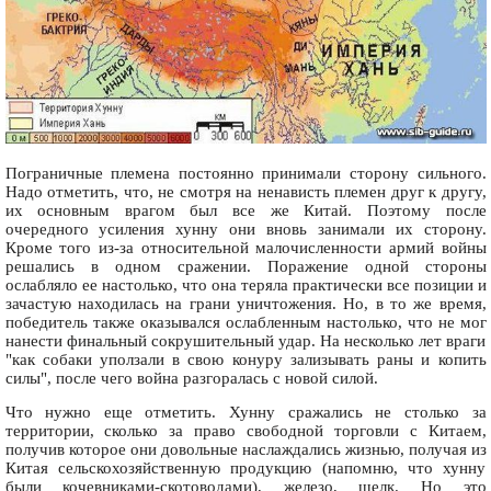
Пограничные племена постоянно принимали сторону сильного.
Надо отметить, что, не смотря на ненависть племен друг к другу,
их основным врагом был все же Китай. Поэтому после
очередного усиления хунну они вновь занимали их сторону.
Кроме того из-за относительной малочисленности армий войны
решались в одном сражении. Поражение одной стороны
ослабляло ее настолько, что она теряла практически все позиции и
зачастую находилась на грани уничтожения. Но, в то же время,
победитель также оказывался ослабленным настолько, что не мог
нанести финальный сокрушительный удар. На несколько лет враги
"как собаки уползали в свою конуру зализывать раны и копить
силы", после чего война разгоралась с новой силой.
Что нужно еще отметить. Хунну сражались не столько за
территории, сколько за право свободной торговли с Китаем,
получив которое они довольные наслаждались жизнью, получая из
Китая сельскохозяйственную продукцию (напомню, что хунну
были кочевниками-скотоводами), железо, шелк. Но это