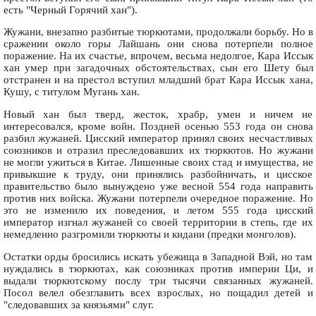
есть "Черный Горячий хан").
Жужани, внезапно разбитые тюркютами, продолжали борьбу. Но в
сражении около горы Лайшань они снова потерпели полное
поражение. На их счастье, впрочем, весьма недолгое, Кара Иссык
хан умер при загадочных обстоятельствах, сын его Шету был
отстранен и на престол вступил младший брат Кара Иссык хана,
Кушу, с титулом Мугань хан.
Новый хан был тверд, жесток, храбр, умен и ничем не
интересовался, кроме войн. Поздней осенью 553 года он снова
разбил жужаней. Цисский император принял своих несчастливых
союзников и отразил преследовавших их тюркютов. Но жужани
не могли ужиться в Китае. Лишенные своих стад и имущества, не
привыкшие к труду, они принялись разбойничать, и цисское
правительство было вынуждено уже весной 554 года направить
против них войска. Жужани потерпели очередное поражение. Но
это не изменило их поведения, и летом 555 года цисский
император изгнал жужаней со своей территории в степь, где их
немедленно разгромили тюркюты и кидани (предки монголов).
Остатки орды бросились искать убежища в Западной Вэй, но там
нуждались в тюркютах, как союзниках против империи Ци, и
выдали тюркютскому послу три тысячи связанных жужаней.
Посол велел обезглавить всех взрослых, но пощадил детей и
"следовавших за князьями" слуг.