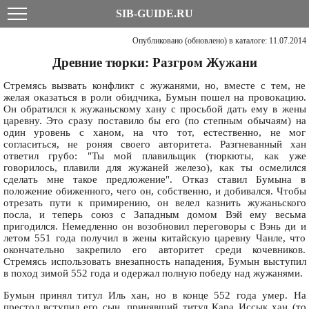
SIB-GUIDE.RU
Опубликовано (обновлено) в каталоге: 11.07.2014
Древние тюрки: Разгром Жужани
Стремясь вызвать конфликт с жужанями, но, вместе с тем, не
желая оказаться в роли обидчика, Бумын пошел на провокацию.
Он обратился к жужаньскому хану с просьбой дать ему в жены
царевну. Это сразу поставило бы его (по степным обычаям) на
один уровень с ханом, на что тот, естественно, не мог
согласиться, не роняя своего авторитета. Разгневанный хан
ответил грубо: "Ты мой плавильщик (тюркюты, как уже
говорилось, плавили для жужаней железо), как ты осмелился
сделать мне такое предложение". Отказ ставил Бумына в
положение обиженного, чего он, собственно, и добивался. Чтобы
отрезать пути к примирению, он велел казнить жужаньского
посла, и теперь союз с Западным домом Вэй ему весьма
пригодился. Немедленно он возобновил переговоры с Вэнь ди и
летом 551 года получил в жены китайскую царевну Чанле, что
окончательно закрепило его авторитет среди кочевников.
Стремясь использовать внезапность нападения, Бумын выступил
в поход зимой 552 года и одержал полную победу над жужанями.
Бумын принял титул Иль хан, но в конце 552 года умер. На
престол вступил его сын, принявший титул Кара Иссык хан (то