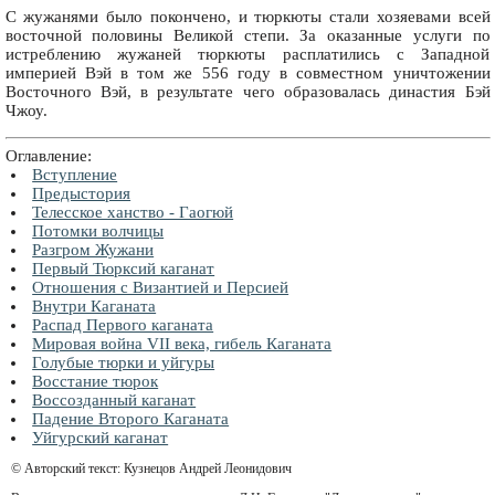
С жужанями было покончено, и тюркюты стали хозяевами всей
восточной половины Великой степи. За оказанные услуги по
истреблению жужаней тюркюты расплатились с Западной
империей Вэй в том же 556 году в совместном уничтожении
Восточного Вэй, в результате чего образовалась династия Бэй
Чжоу.
Оглавление:
Вступление
Предыстория
Телесское ханство - Гаогюй
Потомки волчицы
Разгром Жужани
Первый Тюрксий каганат
Отношения с Византией и Персией
Внутри Каганата
Распад Первого каганата
Мировая война VII века, гибель Каганата
Голубые тюрки и уйгуры
Восстание тюрок
Воссозданный каганат
Падение Второго Каганата
Уйгурский каганат
© Авторский текст: Кузнецов Андрей Леонидович