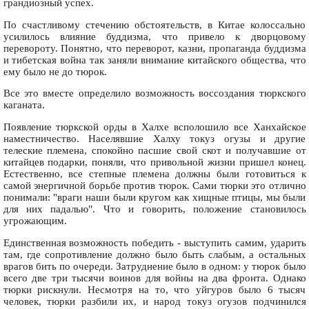
грандиозный успех.
По счастливому стечению обстоятельств, в Китае колоссально
усилилось влияние буддизма, что привело к дворцовому
перевороту. Понятно, что переворот, казни, пропаганда буддизма
и тибетская война так заняли внимание китайского общества, что
ему было не до тюрок.
Все это вместе определило возможность воссоздания тюркского
каганата.
Появление тюркской орды в Халхе всполошило все Ханхайское
наместничество. Населявшие Халху токуз огузы и другие
телеские племена, спокойно пасшие свой скот и получавшие от
китайцев подарки, поняли, что привольной жизни пришел конец.
Естественно, все степные племена должны были готовиться к
самой энергичной борьбе против тюрок. Сами тюрки это отлично
понимали: "враги наши были кругом как хищные птицы, мы были
для них падалью". Что и говорить, положение становилось
угрожающим.
Единственная возможность победить - выступить самим, ударить
там, где сопротивление должно было быть слабым, а остальных
врагов бить по очереди. Затруднение было в одном: у тюрок было
всего две три тысячи воинов для войны на два фронта. Однако
тюрки рискнули. Несмотря на то, что уйгуров было 6 тысяч
человек, тюрки разбили их, и народ токуз огузов подчинился