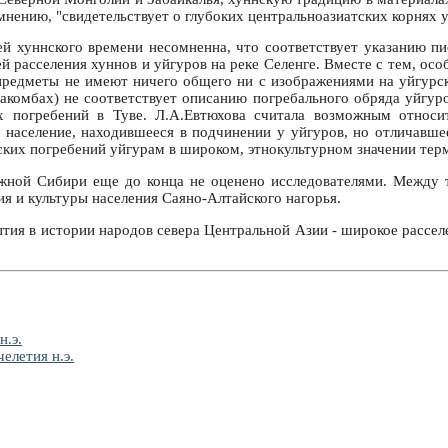
 мнению, "свидетельствует о глубоких центральноазиатских корнях 
й хуннского времени несомненна, что соответствует указанию пи
й расселения хуннов и уйгуров на реке Селенге. Вместе с тем, осо
предметы не имеют ничего общего ни с изображениями на уйгурск
такомбах) не соответствует описанию погребального обряда уйгу
х погребений в Туве. Л.А.Евтюхова считала возможным относи
о население, находившееся в подчинении у уйгуров, но отличавш
ских погребений уйгурам в широком, этнокультурном значении тер
жной Сибири еще до конца не оценено исследователями. Между 
я и культуры населения Саяно-Алтайского нагорья.
тия в истории народов севера Центральной Азии - широкое расселе
н.э.
елетия н.э.