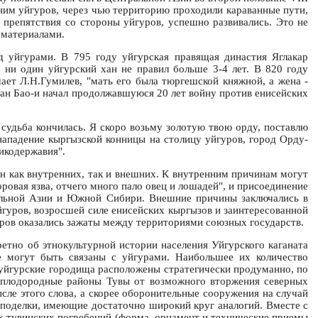
ним уйгуров, через чью территорию проходили караванные пути,
а препятствия со стороны уйгуров, успешно развивались. Это не
 материалами.
д уйгурами. В 795 году уйгурская правящая династия Яглакар
и ни один уйгурский хан не правил больше 3-4 лет. В 820 году
ает Л.Н.Гумилев, "мать его была тюргешской княжной, а жена -
аган Бао-и начал продолжавшуюся 20 лет войну против енисейских
судьба кончилась. Я скоро возьму золотую твою орду, поставлю
 нападение кыргызской конницы на столицу уйгуров, город Орду-
икодержавия".
ин как внутренних, так и внешних. К внутренним причинам могут
оровая язва, отчего много пало овец и лошадей", и присоединение
альной Азии и Южной Сибири. Внешние причины заключались в
йгуров, возросшей силе енисейских кыргызов и заинтересованной
гуров оказались зажаты между территориями союзных государств.
етно об этнокультурной истории населения Уйгурского каганата
ые могут быть связаны с уйгурами. Наибольшее их количество
 "уйгурские городища расположены стратегически продуманно, по
е плодородные районы Тувы от возможного вторжения северных
сле этого слова, а скорее оборонительные сооружения на случай
е поделки, имеющие достаточно широкий круг аналогий. Вместе с
ах тувинских погребений (форма, орнамент и технические приемы