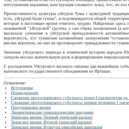
изготовления керамики; конструкция сложного лука), что, по его
Преемственность культуры уйгуров Тувы с культурной традицие
есть, уйгуров) были гунны", и подтверждается общей территорие
которые в настоящее время ответить трудно. Найденные здесь 
называемой "уйгурской" группы, а сам обряд захоронения (в ка
высказала сомнение в уйгурской принадлежности катакомбны
вероятность, что тувинские катакомбные захоронения "оставил
вполне вероятно, но оно не противоречит принадлежности тувин
Значение уйгурского периода в этнической истории народов Ю
сыграли весьма значительную роль в формировании мировоззрени
С распадением Уйгурского каганата связаны два важнейших собы
кыпчакского государственного объединения на Иртыше.
Оглавление:
Вступление
Периодизация
Сложение прототюркского субстрата: конец I тысячелетия до 
Сложение прототюркского субстрата: первая половина I тысяч
Предтюркское время
Древнетюркские генеалогические предания
Тюркское время: Первый тюркский каганат
Тюркское время: Второй тюркский каганат
Тюркское время: Культура енисейских кыргызов