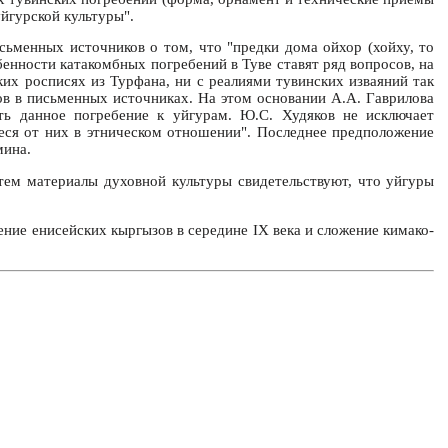
уйгурской культуры".
сьменных источников о том, что "предки дома ойхор (хойху, то
бенности катакомбных погребений в Туве ставят ряд вопросов, на
их росписях из Турфана, ни с реалиями тувинских изваяний так
ров в письменных источниках. На этом основании А.А. Гаврилова
ть данное погребение к уйгурам. Ю.С. Худяков не исключает
ееся от них в этническом отношении". Последнее предположение
мина.
тем материалы духовной культуры свидетельствуют, что уйгуры
ние енисейских кыргызов в середине IX века и сложение кимако-