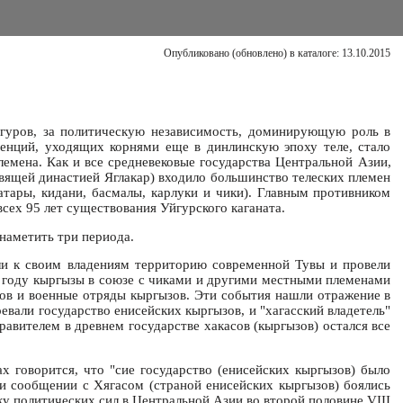
Опубликовано (обновлено) в каталоге: 13.10.2015
йгуров, за политическую независимость, доминирующую роль в
денций, уходящих корнями еще в динлинскую эпоху теле, стало
лемена. Как и все средневековые государства Центральной Азии,
авящей династией Яглакар) входило большинство телеских племен
татары, кидани, басмалы, карлуки и чики). Главным противником
сех 95 лет существования Уйгурского каганата.
наметить три периода.
или к своим владениям территорию современной Тувы и провели
1 году кыргызы в союзе с чиками и другими местными племенами
уков и военные отряды кыргызов. Эти события нашли отражение в
евали государство енисейских кыргызов, и "хагасский владетель"
равителем в древнем государстве хакасов (кыргызов) остался все
х говорится, что "сие государство (енисейских кыргызов) было
ри сообщении с Хягасом (страной енисейских кыргызов) боялись
ку политических сил в Центральной Азии во второй половине VIII