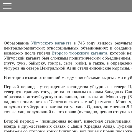
Образование
Уйгурского каганата
в 745 году явилось результа
центральноазиатских этносоциальных объединениях и создание
возможно после гибели
Второго тюркского каганата
, которой н
Уйгурский каганат был сложным полиэтническим объединением, в
(пугу, хунь, байырку, тонгра, сыге, киби), а также, в опреде
уйгуров на севере Центральной Азии стали енисейские кыргызы, 
В истории взаимоотношений между енисейскими кыргызами и уйгу
Первый период - утверждение господства уйгуров на севере Ц
северную границу государства по южным склонам Западных Саян
образовали аитиуйгурскую коалицию, однако каган Моюн-чур (Бо
надписях знаменитого "Селенгинского камня" (памятник Моюн-чур
получил от уйгурского кагана титул хана. Однако, по мнению Л.
тот же хан, получивший на это право (очевидно, ценою откупа в
Второй период – "позиционная война", известная стабилизация
всегда в дружественных связях с Даши (Средняя Азия), Туфани
грабежей со стороны хойху (уйгуров), вот почему брали провожа