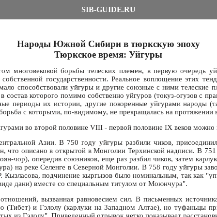
SIB-GUIDE.RU
Народы Южной Сибири в тюркскую эпоху
Тюркское время: Уйгуры
том многовековой борьбы телеских племен, в первую очередь у
 собственной государственности. Реальное воплощение этих тен
емало способствовали уйгуры и другие союзные с ними телеские п
 состав которого помимо собственно уйгуров (токуз-огузов с пр
ленные периоды их истории, другие покоренные уйгурами народы (
борьба с которыми, по-видимому, не прекращалась на протяжении в
рами во второй половине VIII - первой половине IX веков можно 
ентральной Азии. В 750 году уйгуры разбили чиков, присоедин
, что описано в открытой в Монголии Терхинской надписи. В 75
ян-чор), опередив союзников, еще раз разбил чиков, затем карл
а) на реке Селенге в Северной Монголии. В 758 году уйгуры заво
Р. Кызласова, подчинение кыргызов было номинальным, так как "уп
 виде дани) вместе со специальным титулом от Моюнчура".
 отношений, вызванная равновесием сил. В письменных источника
ю (Тибет) и Гэлолу (карлуки на Западном Алтае), но туфаньцы п
тых из Гэлолу". Приведенный отрывок четко показывает расстанов