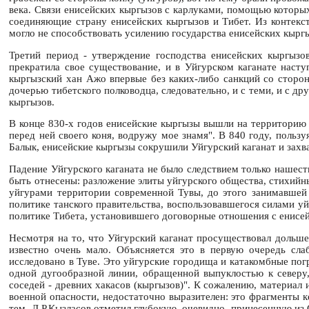
века. Связи енисейских кыргызов с карлуками, помощью которы
соединяющие страну енисейских кыргызов и Тибет. Из контекста
могло не способствовать усилению государства енисейских кыр
Третий период - утверждение господства енисейских кыргызо
прекратила свое существование, и в Уйгурском каганате насту
кыргызский хан Ажо впервые без каких-либо санкций со сторон
дочерью тибетского полководца, следовательно, и с теми, и с д
кыргызов.
В конце 830-х годов енисейские кыргызы вышли на территорию 
перед ней своего коня, водружу мое знамя". В 840 году, польз
Балык, енисейские кыргызы сокрушили Уйгурский каганат и захва
Падение Уйгурского каганата не было следствием только нашест
быть отнесены: разложение элиты уйгурского общества, стихийные
уйгурами территории современной Тувы, до этого занимавше
политике танского правительства, воспользовавшегося силами у
политике Тибета, установившего договорные отношения с енисей
Несмотря на то, что Уйгурский каганат просуществовал дольше
известно очень мало. Объясняется это в первую очередь сла
исследовано в Туве. Это уйгурские городища и катакомбные пог
одной дугообразной линии, обращенной выпуклостью к северу
соседей - древних хакасов (кыргызов)". К сожалению, материал
военной опасности, недостаточно выразителен: это фрагменты к
тем, Л.Р.Кызласов отметил глубокую, очевидно, принесенную из