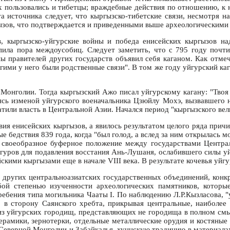
х пользовались и тибетцы; враждебные действия по отношению, к 
 источника следует, что кыргызско-тибетские связи, несмотря н
гызов, что подтверждается и приведенными выше археологическими
в, кыргызско-уйгурские войны и победа енисейских кыргызов на
пила пора междоусобиц. Следует заметить, что с 795 году почт
ы правителей других государств объявил себя каганом. Как отмеч
ругими у него были родственные связи". В том же году уйгурский к
Монголии. Тогда кыргызский Ажо писал уйгурскому кагану: "Твоя 
уясь изменой уйгурского военачальника Цзюйлу Мохэ, вызвавшего
тили власть в Центральной Азии. Начался период "кыргызского вел
вия енисейских кыргызов, а явилось результатом целого ряда прич
 бедствия 839 года, когда "был голод, а вслед за ним открылась м
й своеобразное буферное положение между государствами Центр
йгуров для подавления восстания Ань-Лушаня, ослабившего силы у
скими кыргызами еще в начале VIII века. В результате кочевья уй
 других центральноазиатских государственных объединений, конкр
бой степенью изученности археологических памятников, котор
ребения типа могильника Чааты I. По наблюдению Л.Р.Кызласова,
, в сторону Саянского хребта, прикрывая центральные, наиболе
 из уйгурских городищ, представляющих не городища в полном смы
ерамики, зернотерки, отдельные металлические орудия и костяны
 Северной Монголии и Забайкалья, хуннскую традицию в материал